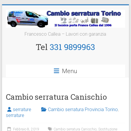
Vai
al
contenuto
Cambio
Francesco Callea – Lavori con garanzia
Serratura
Tel
331 9899963
Torino
Sostituzione
Menu
24
ore
Cambio serratura Canischio
serrature
Cambio serratura Provincia Torino
,
serrature
Febbraio 8, 2019
Cambio serratura Canischio
,
Sostituzione