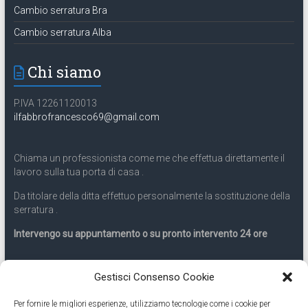
Cambio serratura Bra
Cambio serratura Alba
Chi siamo
P.IVA 12261120013
ilfabbrofrancesco69@gmail.com
Chiama un professionista come me che effettua direttamente il
lavoro sulla tua porta di casa .
Da titolare della ditta effettuo personalmente la sostituzione della
serratura .
Intervengo su appuntamento o su pronto intervento 24 ore
Servizio 24 ore
Gestisci Consenso Cookie
Per fornire le migliori esperienze, utilizziamo tecnologie come i cookie per