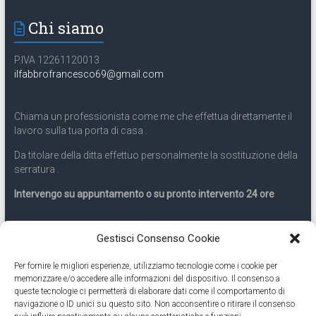
Chi siamo
P.IVA 12261120013
ilfabbrofrancesco69@gmail.com
Chiama un professionista come me che effettua direttamente il
lavoro sulla tua porta di casa .
Da titolare della ditta effettuo personalmente la sostituzione della
serratura .
Intervengo su appuntamento o su pronto intervento 24 ore
Servizio 24 ore
Gestisci Consenso Cookie
Per fornire le migliori esperienze, utilizziamo tecnologie come i cookie per
Cell
331.9899963
memorizzare e/o accedere alle informazioni del dispositivo. Il consenso a
queste tecnologie ci permetterà di elaborare dati come il comportamento di
navigazione o ID unici su questo sito. Non acconsentire o ritirare il consenso
Eseguiamo anche lavori di apertura porte pronto intervento 24