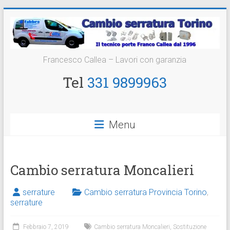
Vai
al
contenuto
Cambio
Francesco Callea – Lavori con garanzia
Serratura
Tel
331 9899963
Torino
Sostituzione
Menu
24
ore
Cambio serratura Moncalieri
serrature
Cambio serratura Provincia Torino
,
serrature
Febbraio 7, 2019
Cambio serratura Moncalieri
,
Sostituzione