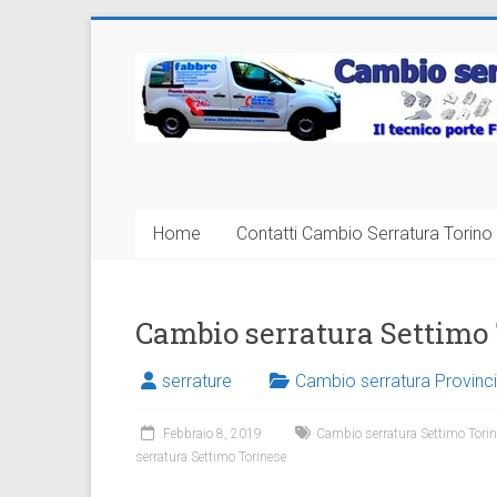
Vai
al
Cambio
contenuto
Serratura
Torino
Sostituzione
Home
Contatti Cambio Serratura Torino 
24
ore
Cambio serratura Settimo
serrature
Cambio serratura Provinci
Febbraio 8, 2019
Cambio serratura Settimo Tori
serratura Settimo Torinese