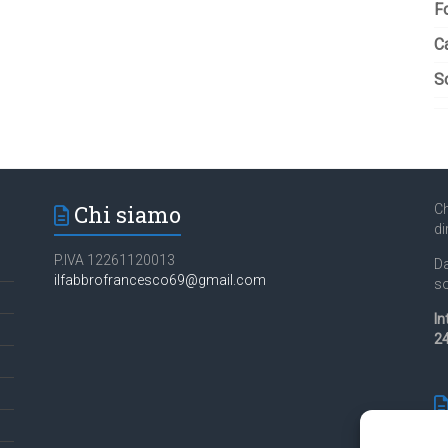
F
C
So
Chi siamo
Ch
di
P.IVA 12261120013
Da
ilfabbrofrancesco69@gmail.com
so
In
24