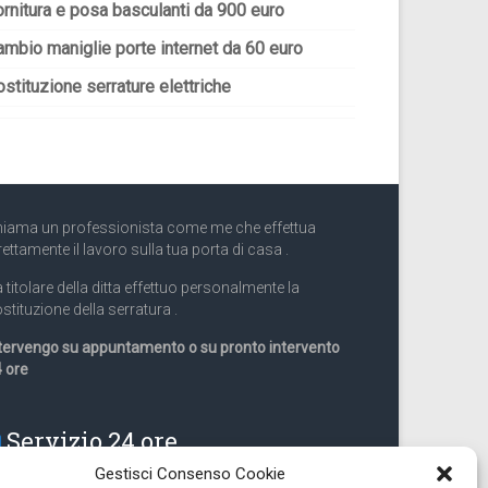
ornitura e posa basculanti da 900 euro
ambio maniglie porte internet da 60 euro
stituzione serrature elettriche
iama un professionista come me che effettua
rettamente il lavoro sulla tua porta di casa .
 titolare della ditta effettuo personalmente la
stituzione della serratura .
tervengo su appuntamento o su pronto intervento
 ore
Servizio 24 ore
Gestisci Consenso Cookie