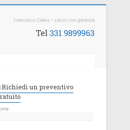
Francesco Callea – Lavori con garanzia
Tel
331 9899963
Richiedi un preventivo
ratuito
ome