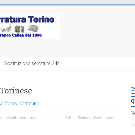
– Sostituzione serrature 24h
 Torinese
g
a Torino
,
serrature
N
nese
,
Sostituzione serratura porta blindata Settimo Torinese
,
Sostituzione