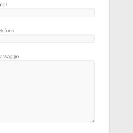
mail
elefono
essaggio