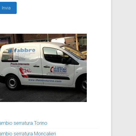
ambio serratura Torino
ambio serratura Moncalieri