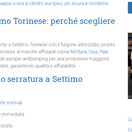
appa a una a cilindro europeo, più sicura e moderna
mo Torinese: perché scegliere
nte a Settimo Torinese con il furgone attrezzato, pronto
serrature di marche affidabili come
Mottura
,
Cisa
,
Yale
,
indri europei antibumping per una protezione maggiore.
are, garantendo qualità e affidabilità.
io serratura a Settimo
rte normali
ne immediata
C
ezzata
C