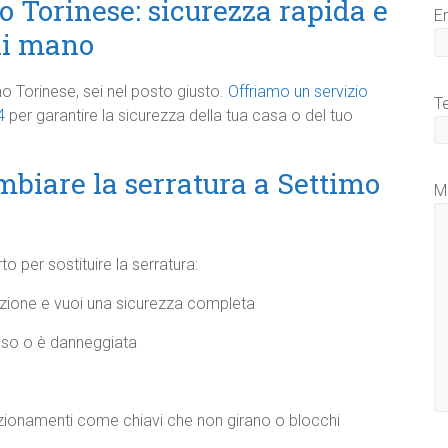
 Torinese: sicurezza rapida e
E
di mano
o Torinese, sei nel posto giusto.
Offriamo un servizio
T
4
per garantire la sicurezza della tua casa o del tuo
biare la serratura a Settimo
M
to per sostituire la serratura:
azione e vuoi una sicurezza completa
asso o è danneggiata
zionamenti come chiavi che non girano o blocchi