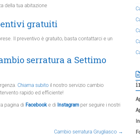
a della tua abitazione
C
C
entivi gratuiti
C
rese. Il preventivo è gratuito, basta contattarci e un
C
C
 cambio serratura a Settimo
i
ergenza.
Chiama subito
il nostro servizio cambio
ntervento rapido ed efficiente!
Ap
tra pagina di
Facebook
e di
Instagram
per seguire i nostri
A
In
Cambio serratura Grugliasco
→
Fo