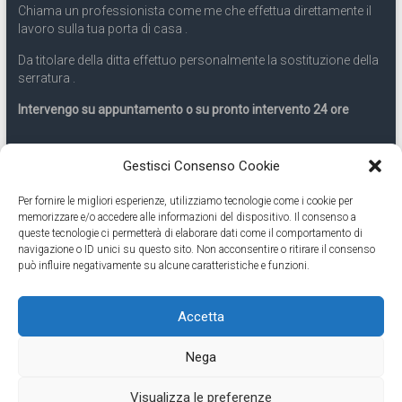
Chiama un professionista come me che effettua direttamente il
lavoro sulla tua porta di casa .
Da titolare della ditta effettuo personalmente la sostituzione della
serratura .
Intervengo su appuntamento o su pronto intervento 24 ore
Servizio 24 ore
Gestisci Consenso Cookie
Per fornire le migliori esperienze, utilizziamo tecnologie come i cookie per
Cell
331.9899963
memorizzare e/o accedere alle informazioni del dispositivo. Il consenso a
queste tecnologie ci permetterà di elaborare dati come il comportamento di
navigazione o ID unici su questo sito. Non acconsentire o ritirare il consenso
Eseguiamo anche lavori di apertura porte pronto intervento 24
può influire negativamente su alcune caratteristiche e funzioni.
ore
Accetta
Copyright © 2026
Cambio Serratura Torino
. Tutti i diritti riservati.
Nega
Theme:
Accelerate
by ThemeGrill. Powered by
WordPress
.
Contatti Cambio Serratura Torino – Sostituzione serrature 24h
Fabbro
Visualizza le preferenze