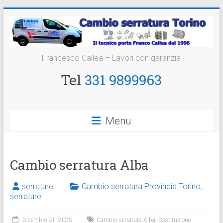
Vai
al
contenuto
Cambio
Francesco Callea – Lavori con garanzia
Serratura
Tel
331 9899963
Torino
Sostituzione
Menu
24
ore
Cambio serratura Alba
serrature
Cambio serratura Provincia Torino
,
serrature
Dicembre 31, 2025
Cambio serratura Alba
,
Sostituzione