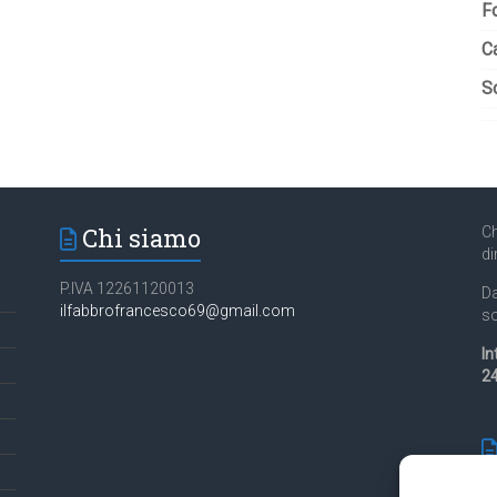
F
C
So
Chi siamo
Ch
di
P.IVA 12261120013
Da
ilfabbrofrancesco69@gmail.com
so
In
24