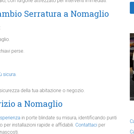
o, con furgone attrezzato per interventi immediati.​
mbio Serratura a Nomaglio
:
lio.​
iavi perse.​
 sicura.​
icurezza della tua abitazione o negozio.​
vizio a Nomaglio
sperienza
in porte blindate su misura, identificando punti
C
 per installazioni rapide e affidabili.
Contattaci
per
C
 nascosti.