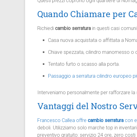
Questi prezzi coprono ogni quartiere di Nomagli
Quando Chiamare per Ca
Richiedi
cambio serratura
in questi casi comuni
Casa nuova acquistata o affittata a Nomag
Chiave spezzata, cilindro manomesso o ch
Tentato furto o scasso alla porta.​
Passaggio a serratura cilindro europeo più
Interveniamo personalmente per rafforzare la s
Vantaggi del Nostro Ser
Francesco Callea offre
cambio serratura
con e
deboli. Utilizziamo solo marche top in inventario
preventivo gratuito: servizio 24 ore, zero costi