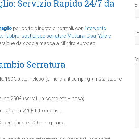
io: Servizio Rapido 24/7 da
E
maglio
per porte blindate e normali, con
intervento
T
 fabbro, sostituisce serrature Mottura, Cisa, Yale e
versione da doppia mappa a cilindro europeo
M
Cambio Serratura
 150€ tutto incluso (cilindro antibumping + installazione
: da 290€ (serratura completa + posa).​
glio: da 220€ tutto incluso.​
per blindate, 70€ per garage.​