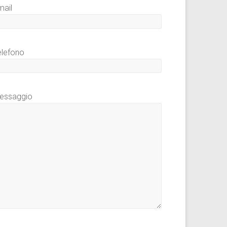
mail
elefono
essaggio