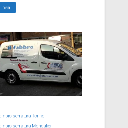
ambio serratura Torino
ambio serratura Moncalieri