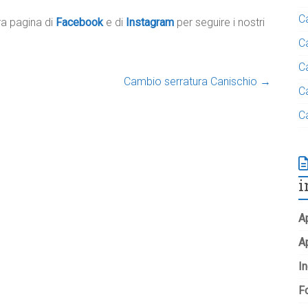
C
tra pagina di
Facebook
e di
Instagram
per seguire i nostri
C
C
Cambio serratura Canischio
→
C
C
i
Ap
A
In
Fo