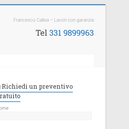
Francesco Callea – Lavori con garanzia
Tel
331 9899963
Richiedi un preventivo
ratuito
ome