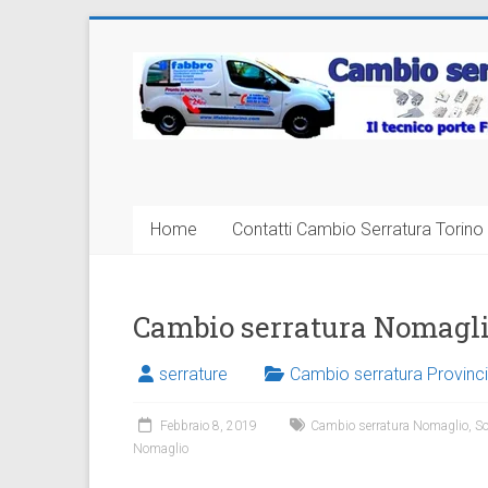
Vai
al
Cambio
contenuto
Serratura
Torino
Sostituzione
Home
Contatti Cambio Serratura Torino 
24
ore
Cambio serratura Nomagl
serrature
Cambio serratura Provinci
Febbraio 8, 2019
Cambio serratura Nomaglio
,
So
Nomaglio