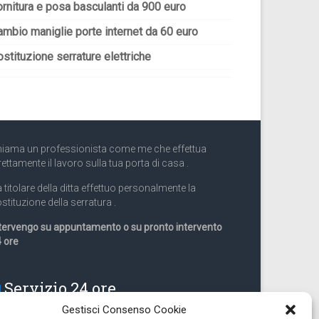
ornitura e posa basculanti da 900 euro
ambio maniglie porte internet da 60 euro
stituzione serrature elettriche
iama un professionista come me che effettua
rettamente il lavoro sulla tua porta di casa .
 titolare della ditta effettuo personalmente la
stituzione della serratura .
tervengo su appuntamento o su pronto intervento
 ore
Servizio 24 ore
Gestisci Consenso Cookie