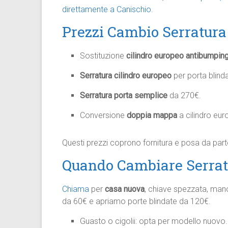
direttamente a Canischio
.​
Prezzi Cambio Serratura
Sostituzione
cilindro europeo antibumpin
Serratura cilindro europeo
per porta blind
Serratura porta semplice
da 270€.
Conversione
doppia mappa
a cilindro eur
Questi prezzi coprono fornitura e posa da part
Quando Cambiare Serrat
Chiama
per
casa nuova
, chiave spezzata, man
da 60€ e apriamo porte blindate da 120€.​
Guasto o cigolii: opta per modello nuovo.