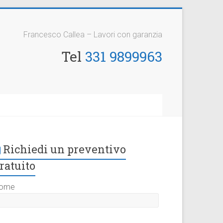
Francesco Callea – Lavori con garanzia
Tel
331 9899963
Richiedi un preventivo
ratuito
ome