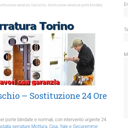
E
ostituzione serratura Canischio
,
Sostituzione serratura porta blindata
T
M
chio – Sostituzione 24 Ore
er porte blindate e normali, con intervento urgente 24
nstalla serrature Mottura, Cisa, Yale e Securemme