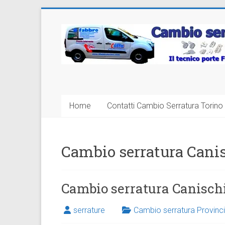
Vai
al
Cambio
contenuto
Serratura
Torino
Sostituzione
Home
Contatti Cambio Serratura Torino 
24
ore
Cambio serratura Cani
Cambio serratura Canisch
serrature
Cambio serratura Provinci