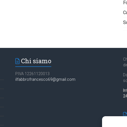
F
C
So
Chi siamo
Ch
di
P.IVA 12261120013
Da
ilfabbrofrancesco69@gmail.com
so
In
24