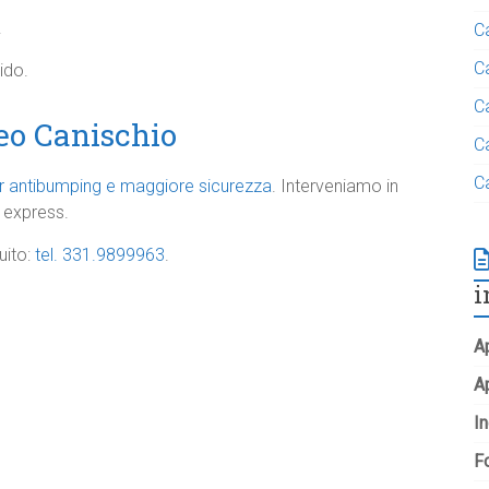
.
C
C
do.​
C
eo Canischio
C
C
 antibumping e maggiore sicurezza
. Interveniamo in
 express.​
uito:
tel. 331.9899963
.
i
Ap
A
In
Fo