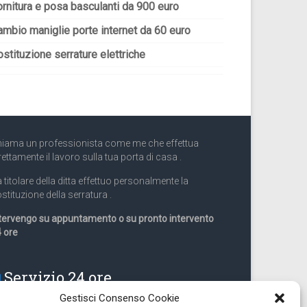
ornitura e posa basculanti da 900 euro
ambio maniglie porte internet da 60 euro
stituzione serrature elettriche
iama un professionista come me che effettua
rettamente il lavoro sulla tua porta di casa .
 titolare della ditta effettuo personalmente la
stituzione della serratura .
tervengo su appuntamento o su pronto intervento
 ore
Servizio 24 ore
Gestisci Consenso Cookie