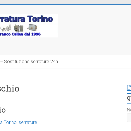
– Sostituzione serrature 24h
schio
g
io
N
a Torino
,
serrature