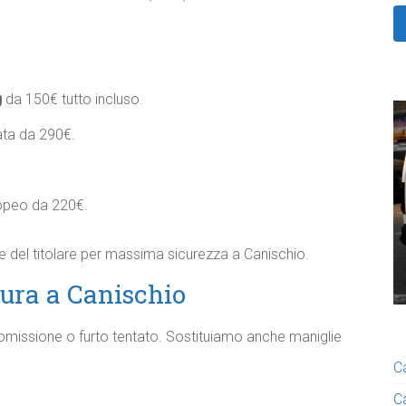
g
da 150€ tutto incluso.
ata da 290€.
opeo da 220€.​
e del titolare per massima sicurezza a Canischio.
ura a Canischio
omissione o furto tentato. Sostituiamo anche maniglie
C
C