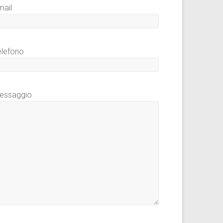
mail
elefono
essaggio