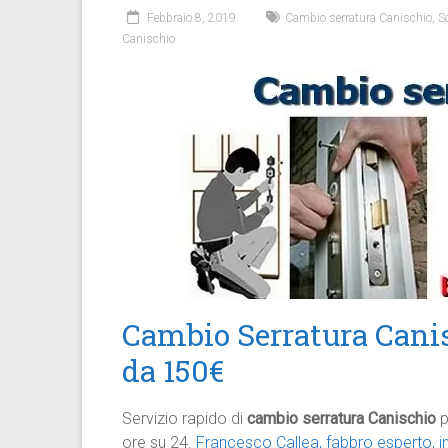
Febbraio 8, 2019
Cambio serratura Canischio
,
S
Canischio
Cambio Serratura Canis
da 150€
Servizio rapido di
cambio serratura Canischio
p
ore su 24.
Francesco Callea, fabbro esperto, i