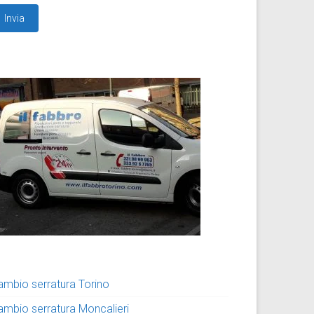
ambio serratura Torino
ambio serratura Moncalieri