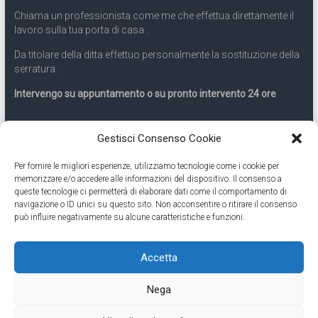
Chiama un professionista come me che effettua direttamente il
lavoro sulla tua porta di casa .
Da titolare della ditta effettuo personalmente la sostituzione della
serratura .
Intervengo su appuntamento o su pronto intervento 24 ore
Servizio 24 ore
Gestisci Consenso Cookie
Per fornire le migliori esperienze, utilizziamo tecnologie come i cookie per
Cell
331.9899963
memorizzare e/o accedere alle informazioni del dispositivo. Il consenso a
queste tecnologie ci permetterà di elaborare dati come il comportamento di
navigazione o ID unici su questo sito. Non acconsentire o ritirare il consenso
Eseguiamo anche lavori di apertura porte pronto intervento 24
può influire negativamente su alcune caratteristiche e funzioni.
ore
Accetta
Copyright © 2026
Cambio Serratura Torino
. Tutti i diritti riservati.
Nega
Theme:
Accelerate
by ThemeGrill. Powered by
WordPress
.
Contatti Cambio Serratura Torino – Sostituzione serrature 24h
Fabbro