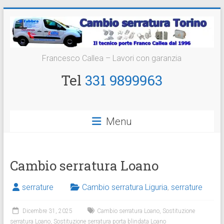
Vai
al
contenuto
Cambio
Francesco Callea – Lavori con garanzia
Serratura
Tel
331 9899963
Torino
Sostituzione
Menu
24
ore
Cambio serratura Loano
serrature
Cambio serratura Liguria
,
serrature
Dicembre 31, 2025
Cambio serratura Loano
,
Sostituzione
serratura Loano
,
Sostituzione serratura porta blindata Loano