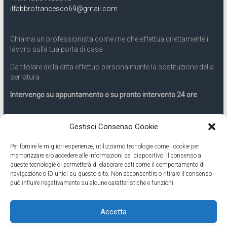
ilfabbrofrancesco69@gmail.com
Chiama un professionista come me che effettua direttamente il
lavoro sulla tua porta di casa .
Da titolare della ditta effettuo personalmente la sostituzione della
serratura .
Intervengo su appuntamento o su pronto intervento 24 ore
Servizio 24 ore
Gestisci Consenso Cookie
Per fornire le migliori esperienze, utilizziamo tecnologie come i cookie per
Cell
331.9899963
memorizzare e/o accedere alle informazioni del dispositivo. Il consenso a
queste tecnologie ci permetterà di elaborare dati come il comportamento di
navigazione o ID unici su questo sito. Non acconsentire o ritirare il consenso
Eseguiamo anche lavori di apertura porte pronto intervento 24
può influire negativamente su alcune caratteristiche e funzioni.
ore
Accetta