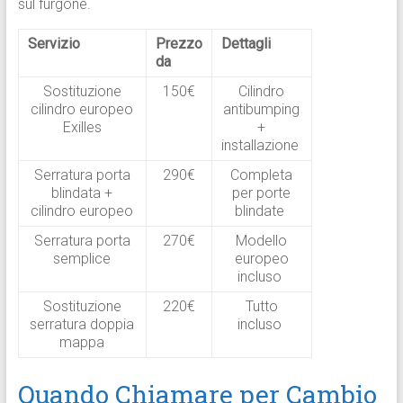
sul furgone.​
Servizio
Prezzo
Dettagli
da
Sostituzione
150€
Cilindro
cilindro europeo
antibumping
Exilles
+
installazione ​
Serratura porta
290€
Completa
blindata +
per porte
cilindro europeo
blindate ​
Serratura porta
270€
Modello
semplice
europeo
incluso ​
Sostituzione
220€
Tutto
serratura doppia
incluso ​
mappa
Quando Chiamare per Cambio