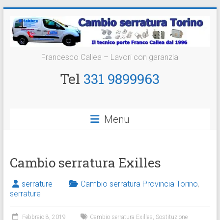
Vai
al
contenuto
Cambio
Francesco Callea – Lavori con garanzia
Serratura
Tel
331 9899963
Torino
Sostituzione
Menu
24
ore
Cambio serratura Exilles
serrature
Cambio serratura Provincia Torino
,
serrature
Febbraio 8, 2019
Cambio serratura Exilles
,
Sostituzione