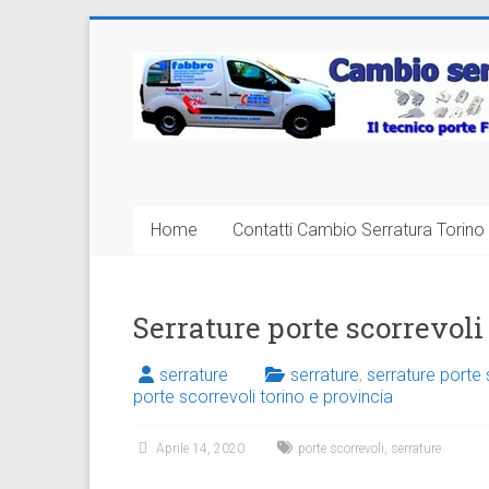
Vai
al
Cambio
contenuto
Serratura
Torino
Sostituzione
Home
Contatti Cambio Serratura Torino 
24
ore
Serrature porte scorrevoli
serrature
serrature
,
serrature porte 
porte scorrevoli torino e provincia
Aprile 14, 2020
porte scorrevoli
,
serrature