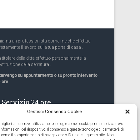
iama un professionista come me che effettua
rettamente il lavoro sulla tua porta di casa .
 titolare della ditta effettuo personalmente la
stituzione della serratura .
tervengo su appuntamento o su pronto intervento
 ore
Servizio 24 ore
Gestisci Consenso Cookie
Cell
331.9899963
e migliori esperienze, utilizziamo tecnologie come i cookie per memorizzare e/o
 informazioni del dispositivo. Il consenso a queste tecnologie ci permetterà di
eguiamo anche lavori di apertura porte pronto
ti come il comportamento di navigazione o ID unici su questo sito. Non
tervento 24 ore