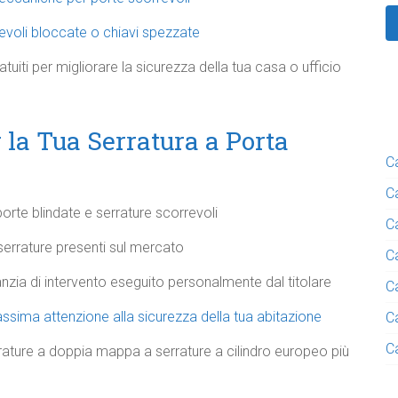
revoli bloccate o chiavi spezzate
uiti per migliorare la sicurezza della tua casa o ufficio
 la Tua Serratura a Porta
C
C
orte blindate e serrature scorrevoli
C
 serrature presenti sul mercato
C
nzia di intervento eseguito personalmente dal titolare
C
assima attenzione alla sicurezza della tua abitazione
C
C
ature a doppia mappa a serrature a cilindro europeo più