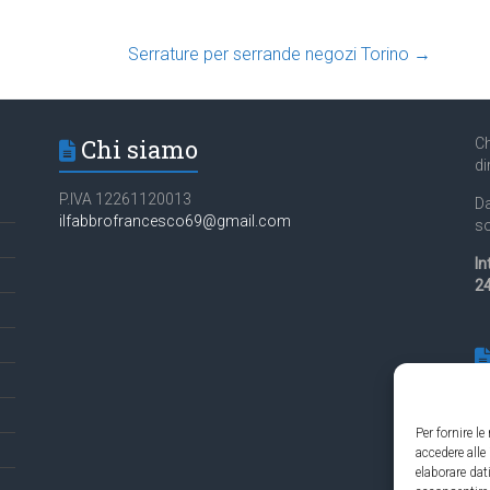
Serrature per serrande negozi Torino
→
Chi siamo
Ch
di
P.IVA 12261120013
Da
ilfabbrofrancesco69@gmail.com
so
In
24
Per fornire l
accedere alle
Es
elaborare da
in