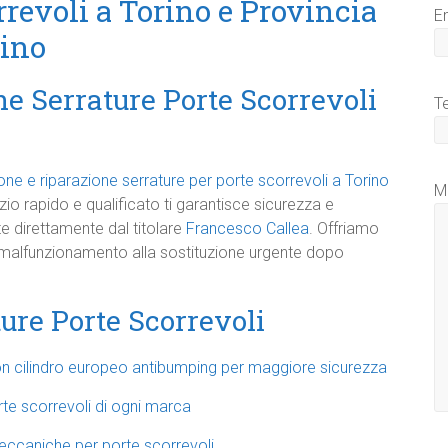
rrevoli a Torino e Provincia
E
rino
ne Serrature Porte Scorrevoli
T
ione e riparazione serrature per porte scorrevoli a Torino
M
vizio rapido e qualificato ti garantisce sicurezza e
late direttamente dal titolare
Francesco Callea
. Offriamo
l malfunzionamento alla sostituzione urgente dopo
ture Porte Scorrevoli
con cilindro europeo antibumping per maggiore sicurezza
te scorrevoli di ogni marca
meccaniche per porte scorrevoli