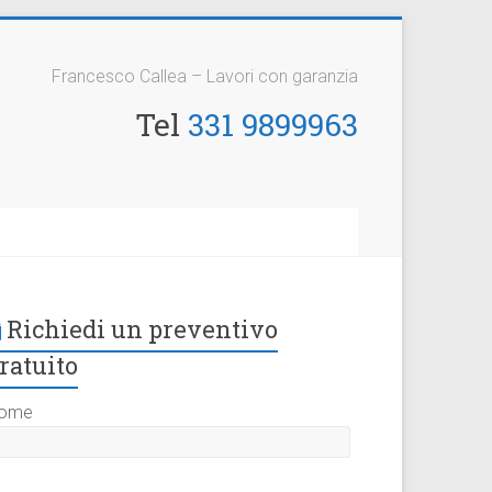
Francesco Callea – Lavori con garanzia
Tel
331 9899963
Richiedi un preventivo
ratuito
ome