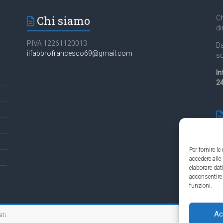
Chi siamo
Ch
di
P.IVA 12261120013
Da
ilfabbrofrancesco69@gmail.com
so
In
24
Per fornire l
accedere alle
Es
elaborare da
in
acconsentire 
funzioni.
Ac
ati.
Contatti Cambio 