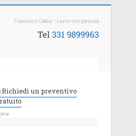
Francesco Callea – Lavori con garanzia
Tel
331 9899963
Richiedi un preventivo
ratuito
ome