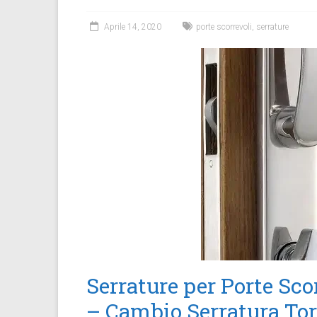
Aprile 14, 2020
porte scorrevoli
,
serrature
Serrature per Porte Sco
– Cambio Serratura To