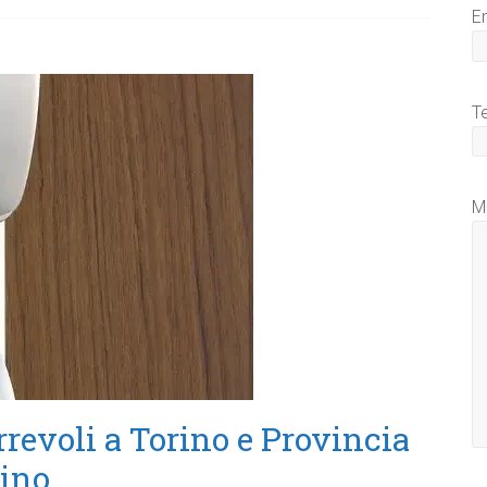
E
T
M
rrevoli a Torino e Provincia
rino