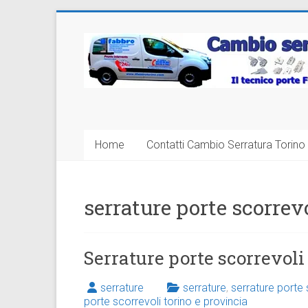
Vai
al
Cambio
contenuto
Serratura
Torino
Sostituzione
Home
Contatti Cambio Serratura Torino 
24
ore
serrature porte scorrev
Serrature porte scorrevoli
serrature
serrature
,
serrature porte 
porte scorrevoli torino e provincia