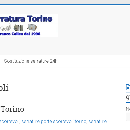
– Sostituzione serrature 24h
oli
g
 Torino
N
scorrevoli
,
serrature porte scorrevoli torino
,
serrature