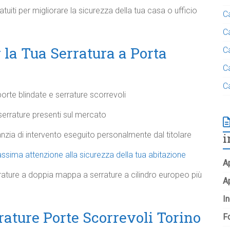
uiti per migliorare la sicurezza della tua casa o ufficio
C
C
 la Tua Serratura a Porta
C
C
C
orte blindate e serrature scorrevoli
 serrature presenti sul mercato
nzia di intervento eseguito personalmente dal titolare
i
assima attenzione alla sicurezza della tua abitazione
Ap
ature a doppia mappa a serrature a cilindro europeo più
A
In
rature Porte Scorrevoli Torino
Fo