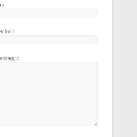
mail
elefono
essaggio