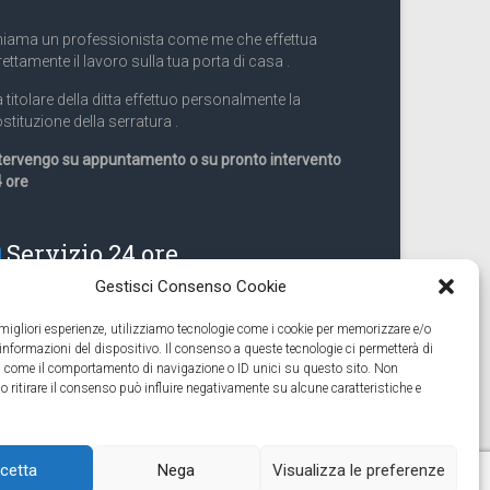
iama un professionista come me che effettua
rettamente il lavoro sulla tua porta di casa .
 titolare della ditta effettuo personalmente la
stituzione della serratura .
tervengo su appuntamento o su pronto intervento
 ore
Servizio 24 ore
Gestisci Consenso Cookie
Cell
331.9899963
e migliori esperienze, utilizziamo tecnologie come i cookie per memorizzare e/o
 informazioni del dispositivo. Il consenso a queste tecnologie ci permetterà di
eguiamo anche lavori di apertura porte pronto
ti come il comportamento di navigazione o ID unici su questo sito. Non
tervento 24 ore
o ritirare il consenso può influire negativamente su alcune caratteristiche e
cetta
Nega
Visualizza le preferenze
Serratura Torino – Sostituzione serrature 24h
Fabbro Torino