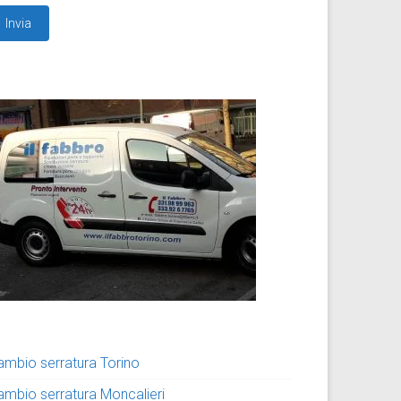
ambio serratura Torino
ambio serratura Moncalieri