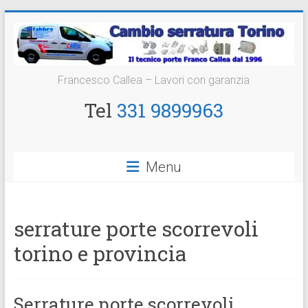
Vai
al
contenuto
Cambio
Francesco Callea – Lavori con garanzia
Serratura
Tel
331 9899963
Torino
Sostituzione
Menu
24
ore
serrature porte scorrevoli
torino e provincia
Serrature porte scorrevoli