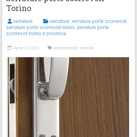
Torino
serrature
serrature
,
serrature porte scorrevoli
,
serrature porte scorrevoli torino
,
serrature porte
scorrevoli torino e provincia
Aprile 14, 2020
porte scorrevoli
,
serrature