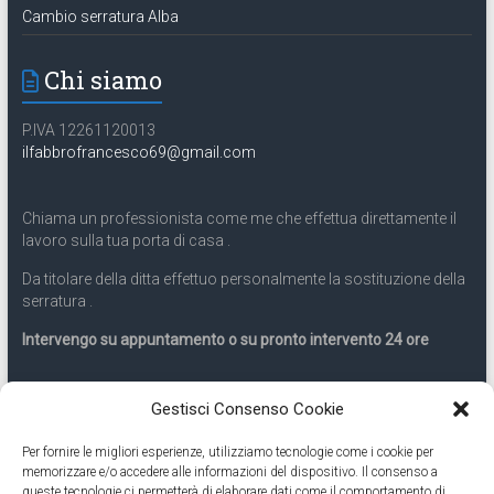
Cambio serratura Alba
Chi siamo
P.IVA 12261120013
ilfabbrofrancesco69@gmail.com
Chiama un professionista come me che effettua direttamente il
lavoro sulla tua porta di casa .
Da titolare della ditta effettuo personalmente la sostituzione della
serratura .
Intervengo su appuntamento o su pronto intervento 24 ore
Servizio 24 ore
Gestisci Consenso Cookie
Per fornire le migliori esperienze, utilizziamo tecnologie come i cookie per
Cell
331.9899963
memorizzare e/o accedere alle informazioni del dispositivo. Il consenso a
queste tecnologie ci permetterà di elaborare dati come il comportamento di