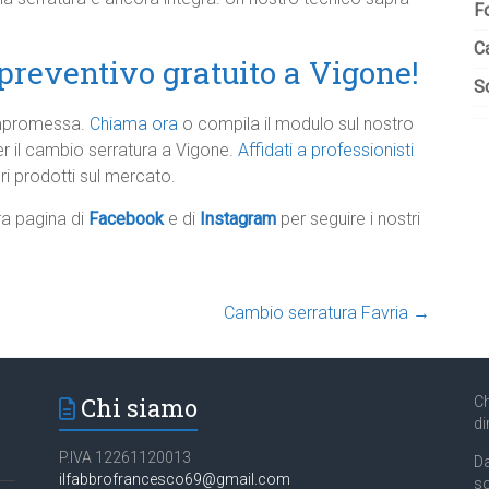
F
C
 preventivo gratuito a Vigone!
So
ompromessa.
Chiama ora
o compila il modulo sul nostro
per il cambio serratura a Vigone.
Affidati a professionisti
ri prodotti sul mercato.
tra pagina di
Facebook
e di
Instagram
per seguire i nostri
Cambio serratura Favria
→
Chi siamo
Ch
di
P.IVA 12261120013
Da
ilfabbrofrancesco69@gmail.com
so