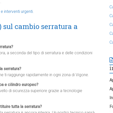
.
C
interventi urgenti.
C
 sul cambio serratura a
C
C
C
rratura?
ra, a seconda del tipo di serratura e delle condizioni
i
a serratura?
che ti raggiunge rapidamente in ogni zona di Vigone.
Ap
pa e cilindro europeo?
A
vello di sicurezza superiore grazie a tecnologie
In
tuire tutta la serratura?
Fo
ella serratura è ancora integra. Un nostro tecnico saprà