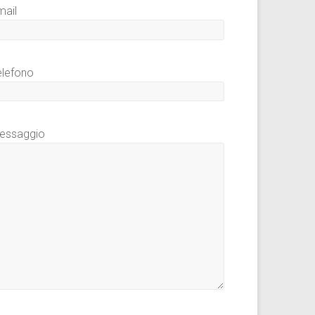
mail
elefono
essaggio