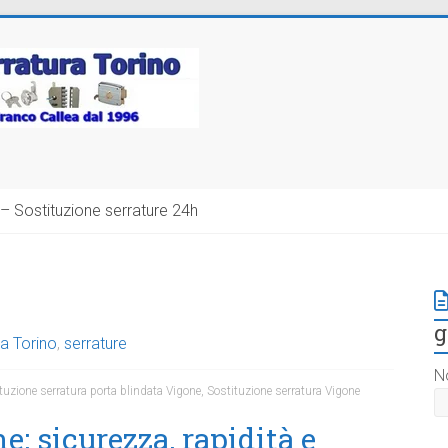
– Sostituzione serrature 24h
g
a Torino
,
serrature
N
tuzione serratura porta blindata Vigone
,
Sostituzione serratura Vigone
: sicurezza, rapidità e