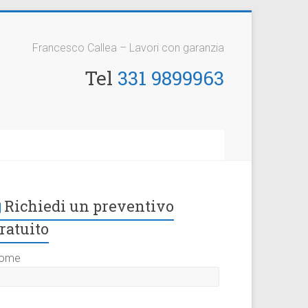
Francesco Callea – Lavori con garanzia
Tel
331 9899963
Richiedi un preventivo
ratuito
ome