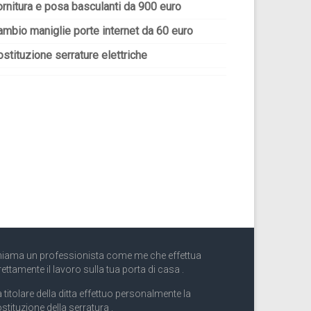
ornitura e posa basculanti da 900 euro
ambio maniglie porte internet da 60 euro
stituzione serrature elettriche
iama un professionista come me che effettua
rettamente il lavoro sulla tua porta di casa .
 titolare della ditta effettuo personalmente la
stituzione della serratura .