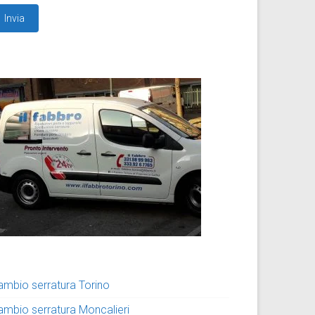
ambio serratura Torino
ambio serratura Moncalieri