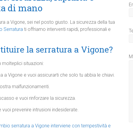
E
ata di mano
ra a Vigone, sei nel posto giusto. La sicurezza della tua
 Serratura
ti offriamo interventi rapidi, professionali e
T
ituire la serratura a Vigone?
M
molteplici situazioni:
 a Vigone e vuoi assicurarti che solo tu abbia le chiavi.
mostra malfunzionamenti.
 scasso e vuoi rinforzare la sicurezza.
e vuoi prevenire intrusioni indesiderate.
cambio serratura a Vigone interviene con tempestività e