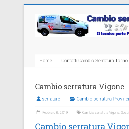
Vai
al
Cambio
contenuto
Serratura
Torino
Sostituzione
Home
Contatti Cambio Serratura Torino 
24
ore
Cambio serratura Vigone
serrature
Cambio serratura Provinci
Febbraio 8, 2019
Cambio serratura Vigone
,
Sosti
Cambio serratura Vigone