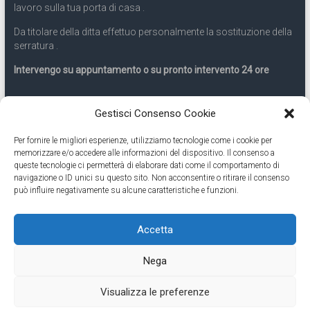
lavoro sulla tua porta di casa .
Da titolare della ditta effettuo personalmente la sostituzione della
serratura .
Intervengo su appuntamento o su pronto intervento 24 ore
Servizio 24 ore
Gestisci Consenso Cookie
Per fornire le migliori esperienze, utilizziamo tecnologie come i cookie per
Cell
331.9899963
memorizzare e/o accedere alle informazioni del dispositivo. Il consenso a
queste tecnologie ci permetterà di elaborare dati come il comportamento di
navigazione o ID unici su questo sito. Non acconsentire o ritirare il consenso
Eseguiamo anche lavori di apertura porte pronto intervento 24
può influire negativamente su alcune caratteristiche e funzioni.
ore
Accetta
Copyright © 2026
Cambio Serratura Torino
. Tutti i diritti riservati.
Nega
Theme:
Accelerate
by ThemeGrill. Powered by
WordPress
.
Contatti Cambio Serratura Torino – Sostituzione serrature 24h
Fabbro
Visualizza le preferenze
Torino