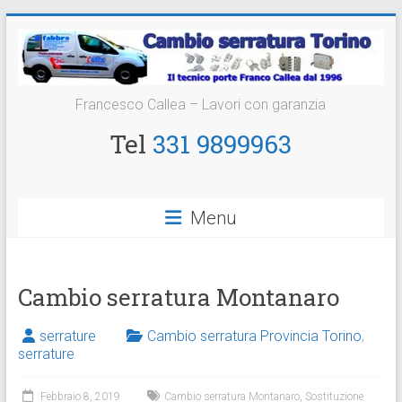
Vai
al
contenuto
Cambio
Francesco Callea – Lavori con garanzia
Serratura
Tel
331 9899963
Torino
Sostituzione
Menu
24
ore
Cambio serratura Montanaro
serrature
Cambio serratura Provincia Torino
,
serrature
Febbraio 8, 2019
Cambio serratura Montanaro
,
Sostituzione