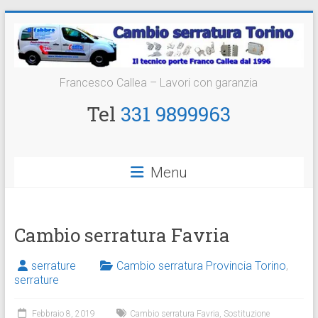
Vai
al
contenuto
Cambio
Francesco Callea – Lavori con garanzia
Serratura
Tel
331 9899963
Torino
Sostituzione
Menu
24
ore
Cambio serratura Favria
serrature
Cambio serratura Provincia Torino
,
serrature
Febbraio 8, 2019
Cambio serratura Favria
,
Sostituzione