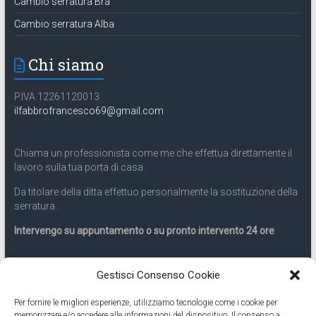
Cambio serratura Bra
Cambio serratura Alba
Chi siamo
P.IVA 12261120013
ilfabbrofrancesco69@gmail.com
Chiama un professionista come me che effettua direttamente il
lavoro sulla tua porta di casa .
Da titolare della ditta effettuo personalmente la sostituzione della
serratura .
Intervengo su appuntamento o su pronto intervento 24 ore
Servizio 24 ore
Gestisci Consenso Cookie
Per fornire le migliori esperienze, utilizziamo tecnologie come i cookie per
Cell
331.9899963
memorizzare e/o accedere alle informazioni del dispositivo. Il consenso a