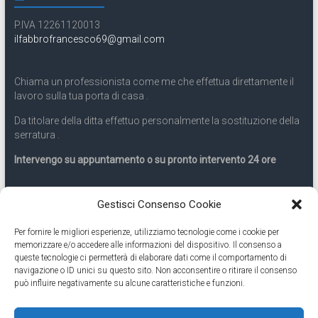
P.IVA 12261120013
ilfabbrofrancesco69@gmail.com
Chiama un professionista come me che effettua direttamente il
lavoro sulla tua porta di casa .
Da titolare della ditta effettuo personalmente la sostituzione della
serratura .
Intervengo su appuntamento o su pronto intervento 24 ore
Servizio 24 ore
Gestisci Consenso Cookie
Per fornire le migliori esperienze, utilizziamo tecnologie come i cookie per
Cell
331.9899963
memorizzare e/o accedere alle informazioni del dispositivo. Il consenso a
queste tecnologie ci permetterà di elaborare dati come il comportamento di
navigazione o ID unici su questo sito. Non acconsentire o ritirare il consenso
Eseguiamo anche lavori di apertura porte pronto intervento 24
può influire negativamente su alcune caratteristiche e funzioni.
ore