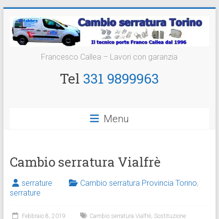
Vai
al
contenuto
Cambio
Francesco Callea – Lavori con garanzia
Serratura
Tel
331 9899963
Torino
Sostituzione
Menu
24
ore
Cambio serratura Vialfrè
serrature
Cambio serratura Provincia Torino
,
serrature
Febbraio 8, 2019
Cambio serratura Vialfrè
,
Sostituzione