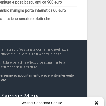
ornitura e posa basculanti da 900 euro
ambio maniglie porte internet da 60 euro
stituzione serrature elettriche
iama un professionista come me che effettua
rettamente il lavoro sulla tua porta di casa .
 titolare della ditta effettuo personalmente la
stituzione della serratura .
tervengo su appuntamento o su pronto intervento
 ore
Servizio 24 ore
Gestisci Consenso Cookie