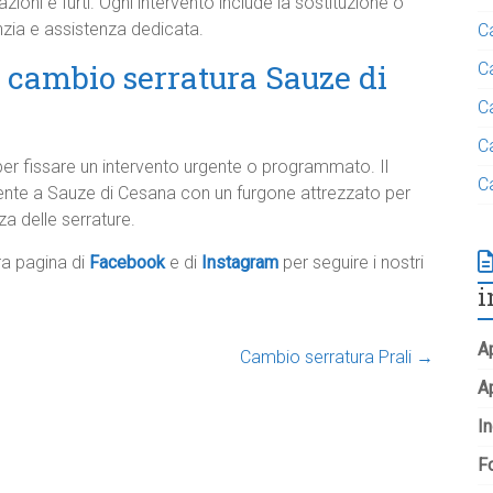
zioni e furti. Ogni intervento include la sostituzione o
anzia e assistenza dedicata.
C
r cambio serratura Sauze di
C
C
C
per fissare un intervento urgente o programmato. Il
C
mente a Sauze di Cesana con un furgone attrezzato per
za delle serrature.
tra pagina di
Facebook
e di
Instagram
per seguire i nostri
i
Ap
Cambio serratura Prali
→
A
In
Fo