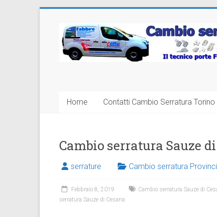
Vai
al
Cambio
contenuto
Serratura
Torino
Sostituzione
Home
Contatti Cambio Serratura Torino 
24
ore
Cambio serratura Sauze d
serrature
Cambio serratura Provinci
Febbraio 8, 2019
Cambio serratura Sauze di Ce
serratura Sauze di Cesana