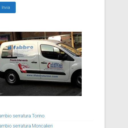
ambio serratura Torino
ambio serratura Moncalieri