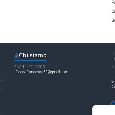
F
C
So
Chi siamo
Ch
di
P.IVA 12261120013
Da
ilfabbrofrancesco69@gmail.com
so
In
24