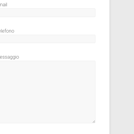
mail
elefono
essaggio