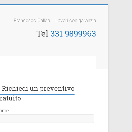
Francesco Callea – Lavori con garanzia
Tel
331 9899963
Richiedi un preventivo
ratuito
ome