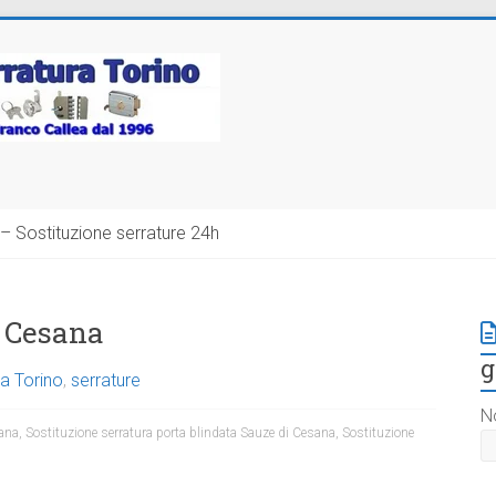
– Sostituzione serrature 24h
i Cesana
g
a Torino
,
serrature
N
sana
,
Sostituzione serratura porta blindata Sauze di Cesana
,
Sostituzione