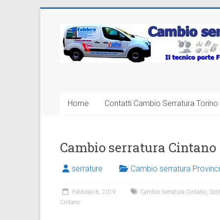
Vai
al
Cambio
contenuto
Serratura
Torino
Sostituzione
Home
Contatti Cambio Serratura Torino 
24
ore
Cambio serratura Cintano
serrature
Cambio serratura Provinci
Febbraio 8, 2019
Cambio serratura Cintano
,
Sost
Cintano