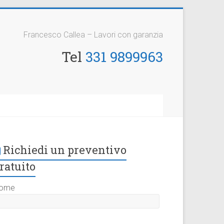
Francesco Callea – Lavori con garanzia
Tel
331 9899963
Richiedi un preventivo
ratuito
ome