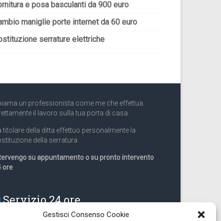
ornitura e posa basculanti da 900 euro
ambio maniglie porte internet da 60 euro
stituzione serrature elettriche
iama un professionista come me che effettua
rettamente il lavoro sulla tua porta di casa .
 titolare della ditta effettuo personalmente la
stituzione della serratura .
tervengo su appuntamento o su pronto intervento
 ore
Servizio 24 ore
Gestisci Consenso Cookie