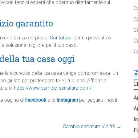
le con tecnici esperti che operano direttamente sul
C
C
izio garantito
C
terventi, senza sorprese.
Contattaci
per un preventivo
C
a soluzione migliore per il tuo caso.
C
della tua casa oggi
he la sicurezza della tua casa venga compromessa. Un
 giusto per proteggere te e i tuoi cari. Affidati a
i
tura di
https://www.cambio-serratura.com/
.
Ap
tra pagina di
Facebook
e di
Instagram
per seguire i nostri
A
In
Cambio serratura Vialfrè
→
Fo