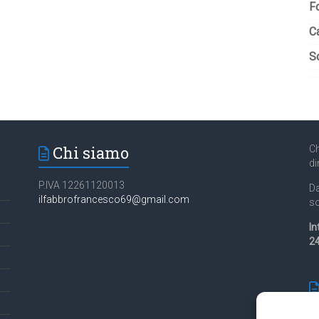
F
C
So
Chi siamo
Ch
di
P.IVA 12261120013
Da
ilfabbrofrancesco69@gmail.com
so
In
24