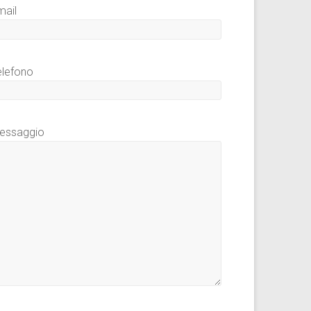
mail
elefono
essaggio