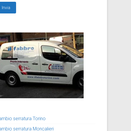
ambio serratura Torino
ambio serratura Moncalieri