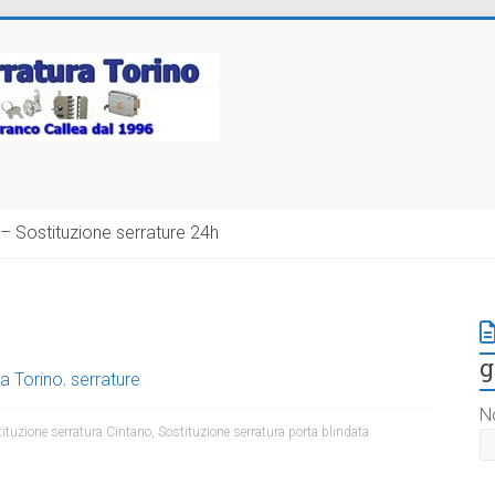
– Sostituzione serrature 24h
g
a Torino
,
serrature
N
ituzione serratura Cintano
,
Sostituzione serratura porta blindata