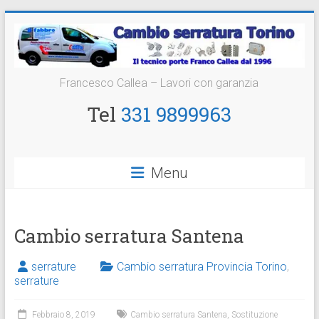
Vai
al
contenuto
Cambio
Francesco Callea – Lavori con garanzia
Serratura
Tel
331 9899963
Torino
Sostituzione
Menu
24
ore
Cambio serratura Santena
serrature
Cambio serratura Provincia Torino
,
serrature
Febbraio 8, 2019
Cambio serratura Santena
,
Sostituzione