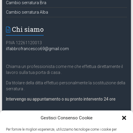
Cambio serratura Bra
Cambio serratura Alba
Chi siamo
P.IVA 12261120013
ilfabbrofrancesco69@gmail.com
Chiama un professionista come me che effettua direttamente il
lavoro sulla tua porta di casa .
Da titolare della ditta effettuo personalmente la sostituzione della
serratura .
Intervengo su appuntamento o su pronto intervento 24 ore
Servizio 24 ore
Gestisci Consenso Cookie
Per fornire le migliori esperienze, utilizziamo tecnologie come i cookie per