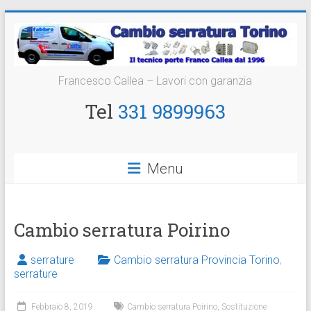
Vai
al
contenuto
Cambio
Francesco Callea – Lavori con garanzia
Serratura
Tel
331 9899963
Torino
Sostituzione
Menu
24
ore
Cambio serratura Poirino
serrature
Cambio serratura Provincia Torino
,
serrature
Febbraio 8, 2019
Cambio serratura Poirino
,
Sostituzione