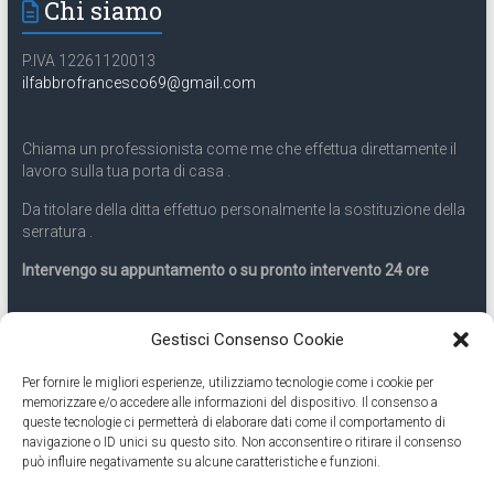
Chi siamo
P.IVA 12261120013
ilfabbrofrancesco69@gmail.com
Chiama un professionista come me che effettua direttamente il
lavoro sulla tua porta di casa .
Da titolare della ditta effettuo personalmente la sostituzione della
serratura .
Intervengo su appuntamento o su pronto intervento 24 ore
Servizio 24 ore
Gestisci Consenso Cookie
Per fornire le migliori esperienze, utilizziamo tecnologie come i cookie per
Cell
331.9899963
memorizzare e/o accedere alle informazioni del dispositivo. Il consenso a
queste tecnologie ci permetterà di elaborare dati come il comportamento di
navigazione o ID unici su questo sito. Non acconsentire o ritirare il consenso
Eseguiamo anche lavori di apertura porte pronto intervento 24
può influire negativamente su alcune caratteristiche e funzioni.
ore