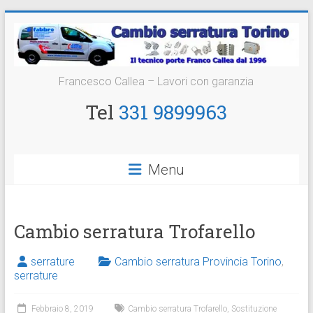
Vai
al
contenuto
Cambio
Francesco Callea – Lavori con garanzia
Serratura
Tel
331 9899963
Torino
Sostituzione
Menu
24
ore
Cambio serratura Trofarello
serrature
Cambio serratura Provincia Torino
,
serrature
Febbraio 8, 2019
Cambio serratura Trofarello
,
Sostituzione