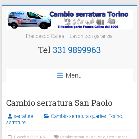
Vai
al
contenuto
Cambio
Francesco Callea – Lavori con garanzia
Serratura
Tel
331 9899963
Torino
Sostituzione
Menu
24
ore
Cambio serratura San Paolo
serrature
Cambio serratura quartieri Torino
,
serrature
Dicembre 30, 2025
Cambio serratura San Paolo
,
Sostituzione