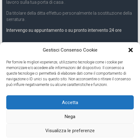
lavoro sulla tua porta di casa .
Da titolare della ditta effettuo personalmente la sostituzione della
serratura .
Intervengo su appuntamento o su pronto intervento 24 ore
Servizio 24 ore
Gestisci Consenso Cookie
Per fornire le migliori esperienze, utilizziamo tecnologie come i cookie per
Cell
331.9899963
memorizzare e/o accedere alle informazioni del dispositivo. Il consenso a
queste tecnologie ci permetterà di elaborare dati come il comportamento di
navigazione o ID unici su questo sito. Non acconsentire o ritirare il consenso
Eseguiamo anche lavori di apertura porte pronto intervento 24
può influire negativamente su alcune caratteristiche e funzioni.
ore
Accetta
Copyright © 2026
Cambio Serratura Torino
. Tutti i diritti riservati.
Nega
Theme:
Accelerate
by ThemeGrill. Powered by
WordPress
.
Contatti Cambio Serratura Torino – Sostituzione serrature 24h
Fabbro
Visualizza le preferenze
Torino