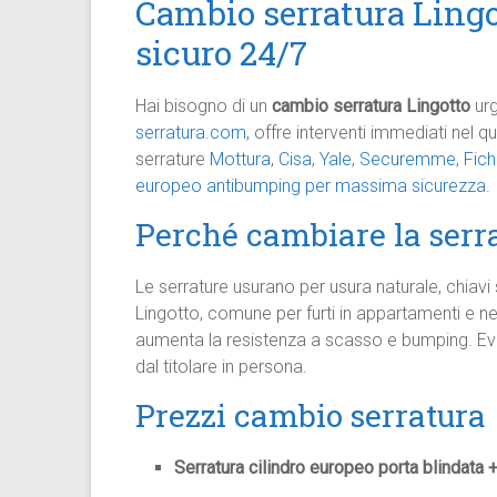
Cambio serratura Lingot
sicuro 24/7
Hai bisogno di un
cambio serratura Lingotto
ur
serratura.com
, offre interventi immediati nel q
serrature
Mottura
,
Cisa
,
Yale
,
Securemme
,
Fich
europeo antibumping per massima sicurezza.
Perché cambiare la serra
Le serrature usurano per usura naturale, chiavi 
Lingotto, comune per furti in appartamenti e n
aumenta la resistenza a scasso e bumping. Evit
dal titolare in persona.
Prezzi cambio serratura
Serratura cilindro europeo porta blindata +