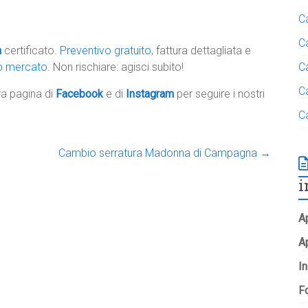
C
C
a
certificato.
Preventivo gratuito
, fattura dettagliata e
op mercato
. Non rischiare: agisci subito!
C
C
tra pagina di
Facebook
e di
Instagram
per seguire i nostri
C
Cambio serratura Madonna di Campagna
→
i
Ap
A
In
Fo