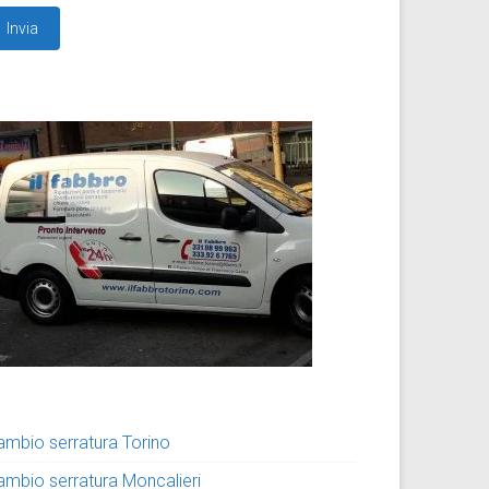
ambio serratura Torino
ambio serratura Moncalieri