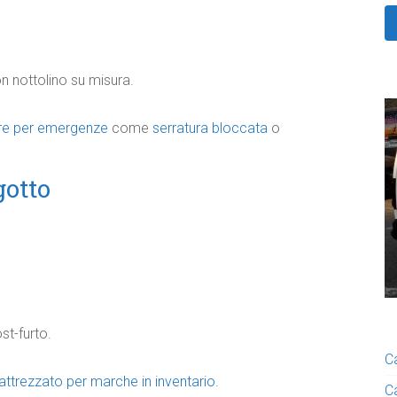
n nottolino su misura.
ore per emergenze
come
serratura bloccata
o
gotto
st-furto.
C
e attrezzato per marche in inventario.
C