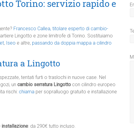
to Torino: servizio rapido e
E
gente?
Francesco Callea, titolare esperto di cambio-
T
uartiere Lingotto e zone limitrofe di Torino. Sostituiamo
et
,
Iseo
e altre,
passando da doppia mappa a cilindro
M
tura a Lingotto
spezzate, tentati furti o traslochi in nuove case. Nel
egozi, un
cambio serratura Lingotto
con cilindro europeo
a rischi:
chiama
per sopralluogo gratuito e installazione
 installazione
: da 290€ tutto incluso.