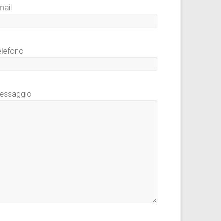
mail
elefono
essaggio