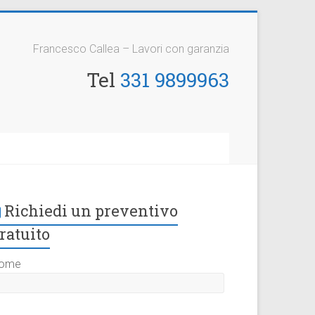
Francesco Callea – Lavori con garanzia
Tel
331 9899963
Richiedi un preventivo
ratuito
ome