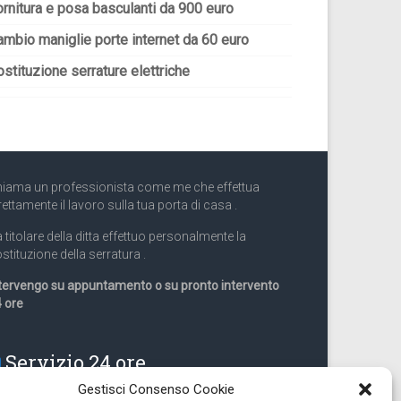
ornitura e posa basculanti da 900 euro
ambio maniglie porte internet da 60 euro
stituzione serrature elettriche
iama un professionista come me che effettua
rettamente il lavoro sulla tua porta di casa .
 titolare della ditta effettuo personalmente la
stituzione della serratura .
tervengo su appuntamento o su pronto intervento
 ore
Servizio 24 ore
Gestisci Consenso Cookie