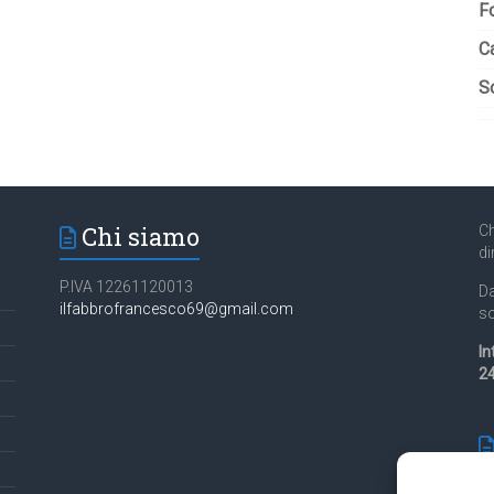
F
C
So
Chi siamo
Ch
di
P.IVA 12261120013
Da
ilfabbrofrancesco69@gmail.com
so
In
24