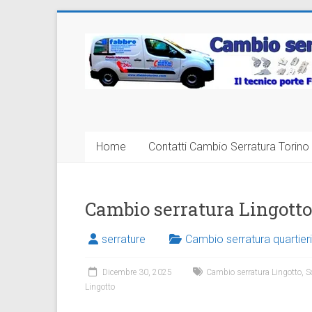
Vai
al
Cambio
contenuto
Serratura
Torino
Sostituzione
Home
Contatti Cambio Serratura Torino 
24
ore
Cambio serratura Lingotto
serrature
Cambio serratura quartieri
Dicembre 30, 2025
Cambio serratura Lingotto
,
S
Lingotto