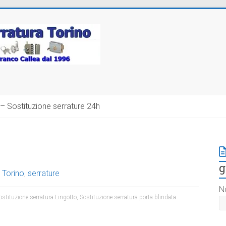
– Sostituzione serrature 24h
g
 Torino
,
serrature
N
ostituzione serratura Lingotto
,
Sostituzione serratura porta blindata