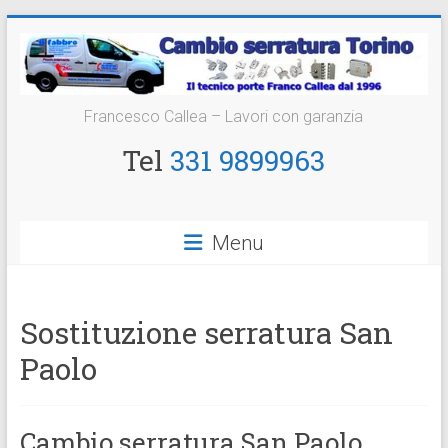
Vai
al
contenuto
Cambio
Francesco Callea – Lavori con garanzia
Serratura
Tel
331 9899963
Torino
Sostituzione
Menu
24
ore
Sostituzione serratura San
Paolo
Cambio serratura San Paolo