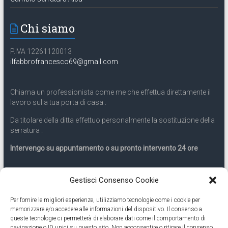
Chi siamo
P.IVA 12261120013
ilfabbrofrancesco69@gmail.com
Chiama un professionista come me che effettua direttamente il
lavoro sulla tua porta di casa .
Da titolare della ditta effettuo personalmente la sostituzione della
serratura .
Intervengo su appuntamento o su pronto intervento 24 ore
Servizio 24 ore
Gestisci Consenso Cookie
Per fornire le migliori esperienze, utilizziamo tecnologie come i cookie per
Cell
331.9899963
memorizzare e/o accedere alle informazioni del dispositivo. Il consenso a
queste tecnologie ci permetterà di elaborare dati come il comportamento di
navigazione o ID unici su questo sito. Non acconsentire o ritirare il consenso