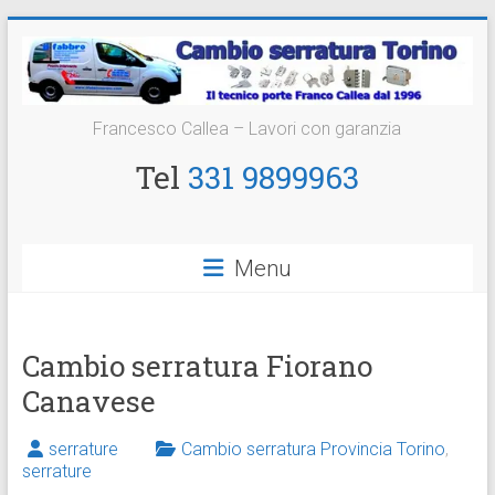
Vai
al
contenuto
Cambio
Francesco Callea – Lavori con garanzia
Serratura
Tel
331 9899963
Torino
Sostituzione
Menu
24
ore
Cambio serratura Fiorano
Canavese
serrature
Cambio serratura Provincia Torino
,
serrature