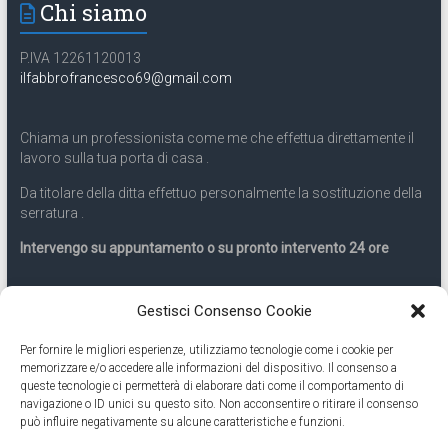
Chi siamo
P.IVA 12261120013
ilfabbrofrancesco69@gmail.com
Chiama un professionista come me che effettua direttamente il
lavoro sulla tua porta di casa .
Da titolare della ditta effettuo personalmente la sostituzione della
serratura .
Intervengo su appuntamento o su pronto intervento 24 ore
Servizio 24 ore
Gestisci Consenso Cookie
Per fornire le migliori esperienze, utilizziamo tecnologie come i cookie per
Cell
331.9899963
memorizzare e/o accedere alle informazioni del dispositivo. Il consenso a
queste tecnologie ci permetterà di elaborare dati come il comportamento di
navigazione o ID unici su questo sito. Non acconsentire o ritirare il consenso
Eseguiamo anche lavori di apertura porte pronto intervento 24
può influire negativamente su alcune caratteristiche e funzioni.
ore