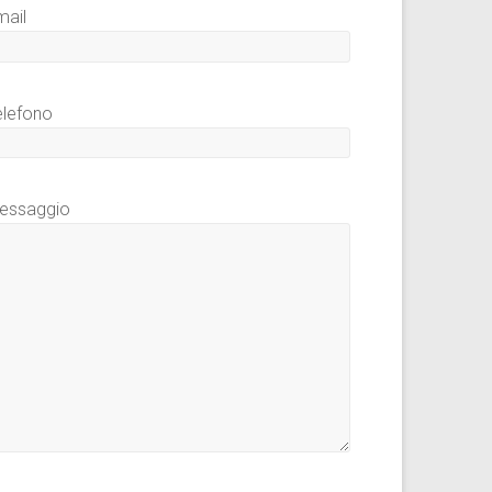
mail
elefono
essaggio