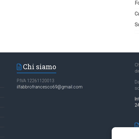
F
C
So
Chi siamo
Ch
di
P.IVA 12261120013
Da
ilfabbrofrancesco69@gmail.com
so
In
24