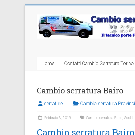
Vai
al
Cambio
contenuto
Serratura
Torino
Sostituzione
Home
Contatti Cambio Serratura Torino 
24
ore
Cambio serratura Bairo
serrature
Cambio serratura Provinci
Febbraio 8, 2019
Cambio serratura Bairo
,
Sostit
Cambio serratura Bairo 