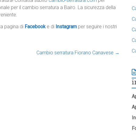
ratura! Contatta subito
cambio-serratura.com
per
nale per il cambio serratura a Bairo. La sicurezza della
C
eniente.
C
tra pagina di
Facebook
e di
Instagram
per seguire i nostri
C
C
C
Cambio serratura Fiorano Canavese
→
i
Ap
A
In
Fo