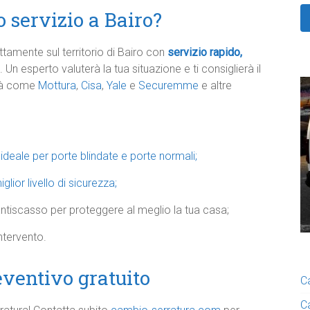
o servizio a Bairo?
tamente sul territorio di Bairo con
servizio rapido,
. Un esperto valuterà la tua situazione e ti consiglierà il
ità come
Mottura
,
Cisa
,
Yale
e
Securemme
e altre
 ideale per porte blindate e porte normali;
ior livello di sicurezza;
 antiscasso per proteggere al meglio la tua casa;
ntervento.
eventivo gratuito
C
C