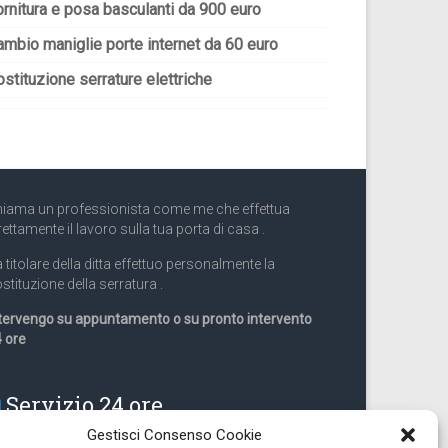
ornitura e posa basculanti da 900 euro
ambio maniglie porte internet da 60 euro
stituzione serrature elettriche
iama un professionista come me che effettua
rettamente il lavoro sulla tua porta di casa .
 titolare della ditta effettuo personalmente la
stituzione della serratura .
tervengo su appuntamento o su pronto intervento
 ore
Servizio 24 ore
Gestisci Consenso Cookie