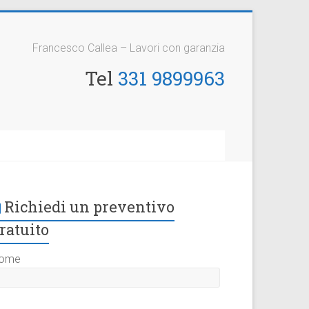
Francesco Callea – Lavori con garanzia
Tel
331 9899963
Richiedi un preventivo
ratuito
ome