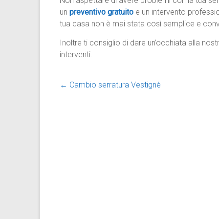
Non aspettare di avere problemi con la tua ser
un
preventivo gratuito
e un intervento professio
tua casa non è mai stata così semplice e conv
Inoltre ti consiglio di dare un’occhiata alla nos
interventi.
←
Cambio serratura Vestignè