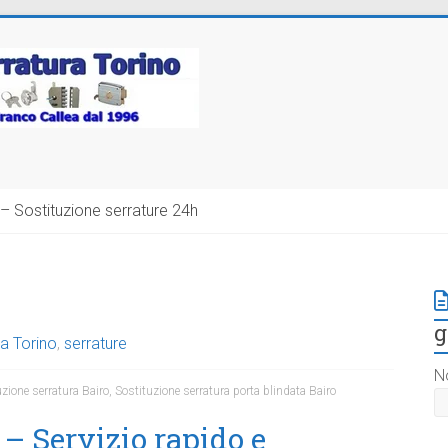
– Sostituzione serrature 24h
g
a Torino
,
serrature
N
uzione serratura Bairo
,
Sostituzione serratura porta blindata Bairo
– Servizio rapido e