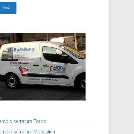
ambio serratura Torino
ambio serratura Moncalieri