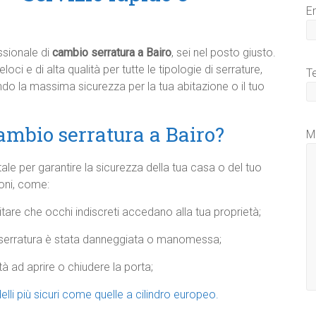
E
ssionale di
cambio serratura a Bairo
, sei nel posto giusto.
loci e di alta qualità per tutte le tipologie di serrature,
T
endo la massima sicurezza per la tua abitazione o il tuo
ambio serratura a Bairo?
M
e per garantire la sicurezza della tua casa o del tuo
ioni, come:
vitare che occhi indiscreti accedano alla tua proprietà;
 serratura è stata danneggiata o manomessa;
tà ad aprire o chiudere la porta;
lli più sicuri come quelle a cilindro europeo.