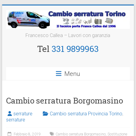
Vai
al
contenuto
Cambio
Francesco Callea – Lavori con garanzia
Serratura
Tel
331 9899963
Torino
Sostituzione
Menu
24
ore
Cambio serratura Borgomasino
serrature
Cambio serratura Provincia Torino
,
serrature
Febbraio 8, 2019
Cambio serratura Borgomasino
,
Sostituzione