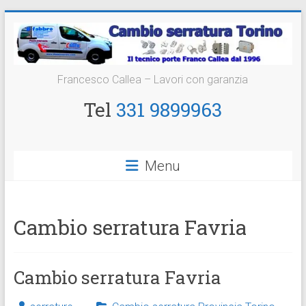
Vai
al
contenuto
Cambio
Francesco Callea – Lavori con garanzia
Serratura
Tel
331 9899963
Torino
Sostituzione
Menu
24
ore
Cambio serratura Favria
Cambio serratura Favria