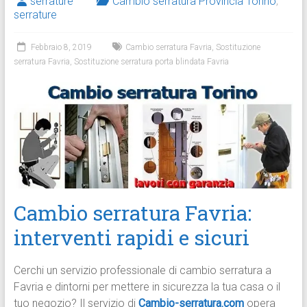
serrature
Cambio serratura Provincia Torino
,
serrature
Febbraio 8, 2019
Cambio serratura Favria
,
Sostituzione
serratura Favria
,
Sostituzione serratura porta blindata Favria
Cambio serratura Favria:
interventi rapidi e sicuri
Cerchi un servizio professionale di cambio serratura a
Favria e dintorni per mettere in sicurezza la tua casa o il
tuo negozio? Il servizio di
Cambio-serratura.com
opera