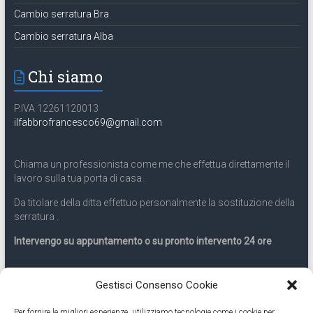
Cambio serratura Bra
Cambio serratura Alba
Chi siamo
P.IVA 12261120013
ilfabbrofrancesco69@gmail.com
Chiama un professionista come me che effettua direttamente il
lavoro sulla tua porta di casa .
Da titolare della ditta effettuo personalmente la sostituzione della
serratura .
Intervengo su appuntamento o su pronto intervento 24 ore
Servizio 24 ore
Gestisci Consenso Cookie
Per fornire le migliori esperienze, utilizziamo tecnologie come i cookie per