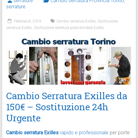
serrature
Cambio serratura Provincia Torino
,
serrature
Febbraio 8, 2019
Cambio serratura Exilles
,
Sostituzione
serratura Exilles
,
Sostituzione serratura porta blindata Exilles
Cambio Serratura Exilles da
150€ – Sostituzione 24h
Urgente
Cambio serratura Exilles
rapido e professionale
per porte