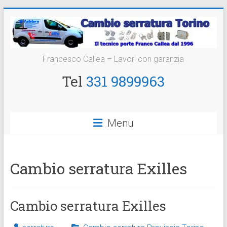
Vai
al
contenuto
Cambio
Francesco Callea – Lavori con garanzia
Serratura
Tel
331 9899963
Torino
Sostituzione
Menu
24
ore
Cambio serratura Exilles
Cambio serratura Exilles