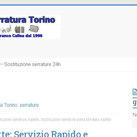
– Sostituzione serrature 24h
g
a Torino
,
serrature
N
tuzione serratura Alpette
,
Sostituzione serratura porta blindata Alpette
te: Servizio Rapido e