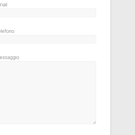
mail
elefono
essaggio