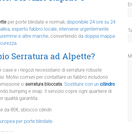
E
ette
per porte blindate e normali,
disponibile 24 ore su 24
llea, esperto fabbro locale, interviene urgentemente
T
Securemme e altre marche
, convertendo d
a doppia mappa
icurezza
.​
io Serratura ad Alpette?
M
 case e i negozi necessitano di serrature robuste
vvisi. Motivi comuni per contattare un fabbro includono
nomissione o
serratura bloccata
.
Sostituire con un
cilindro
do bumping e snap. Il servizio copre ogni quartiere di
r qualità garantita.​
te da 80€, sblocco cilindri.
ropea per porte blindate
.