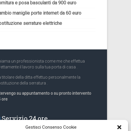
ornitura e posa basculanti da 900 euro
ambio maniglie porte internet da 60 euro
stituzione serrature elettriche
iama un professionista come me che effettua
rettamente il lavoro sulla tua porta di casa .
 titolare della ditta effettuo personalmente la
stituzione della serratura .
tervengo su appuntamento o su pronto intervento
 ore
Servizio 24 ore
Gestisci Consenso Cookie