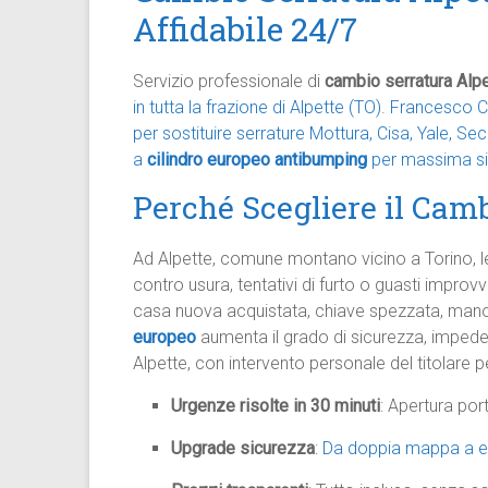
Affidabile 24/7
Servizio professionale di
cambio serratura Alp
in tutta la frazione di Alpette (TO)
.
Francesco Ca
per sostituire serrature Mottura, Cisa, Yale, 
a
cilindro europeo antibumping
per massima s
Perché Scegliere il Camb
Ad Alpette, comune montano vicino a Torino, le
contro usura, tentativi di furto o guasti impro
casa nuova acquistata, chiave spezzata, ma
europeo
aumenta il grado di sicurezza, impeden
Alpette, con intervento personale del titolare pe
Urgenze risolte in 30 minuti
: Apertura por
Upgrade sicurezza
:
Da doppia mappa a eu