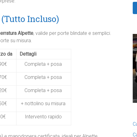
rprese.​
(Tutto Incluso)
erratura Alpette
, valide per porte blindate e semplici.
porte su misura.
zo da
Dettagli
90€
Completa + posa ​
70€
Completa + posa ​
20€
Completa + posa ​
50€
+ nottolino su misura ​
80€
Intervento rapido ​
C
C
) e manodopera certificata, ideali per Alpette.​