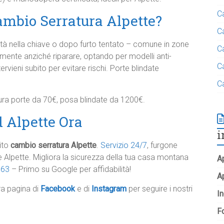
C
mbio Serratura Alpette?
C
coltà nella chiave o dopo furto tentato – comune in zone
C
lmente anziché riparare, optando per modelli anti-
C
rvieni subito per evitare rischi. Porte blindate
C
tura porte da 70€, posa blindate da 1200€.​
d Alpette Ora
i
ito
cambio serratura Alpette
.
Servizio 24/7
, furgone
e Alpette. Migliora la sicurezza della tua casa montana
Ap
963
– Primo su Google per affidabilità!
A
tra pagina di
Facebook
e di
Instagram
per seguire i nostri
In
Fo