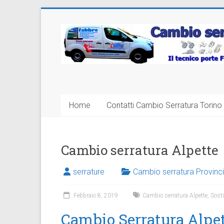
Vai
al
Cambio
contenuto
Serratura
Torino
Sostituzione
Home
Contatti Cambio Serratura Torino 
24
ore
Cambio serratura Alpette
serrature
Cambio serratura Provinci
Febbraio 8, 2019
Cambio serratura Alpette
,
Sosti
Cambio Serratura Alpet