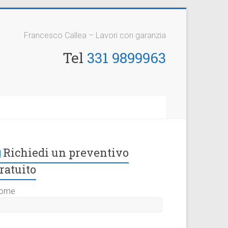
Francesco Callea – Lavori con garanzia
Tel
331 9899963
Richiedi un preventivo
ratuito
ome