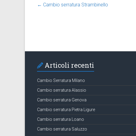
←
Cambio serratura Strambinello
Articoli recenti
Cambio Serratura Milano
Cambio serratura Alassio
Cambio serratura Genova
Cambio serratura Pietra Ligure
Cambio serratura Loano
Cambio serratura Saluzzo