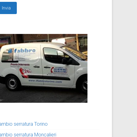
ambio serratura Torino
ambio serratura Moncalieri