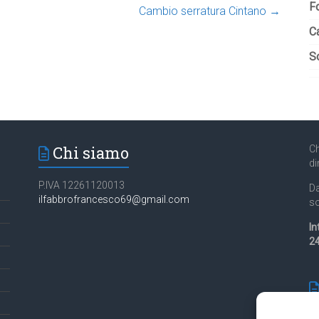
F
Cambio serratura Cintano
→
C
So
Chi siamo
Ch
di
P.IVA 12261120013
Da
ilfabbrofrancesco69@gmail.com
so
In
24