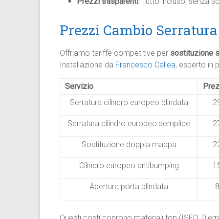
Prezzi trasparenti
: Tutto incluso, senza so
Prezzi Cambio Serratura 
Offriamo tariffe competitive per
sostituzione s
Installazione da
Francesco Callea
, esperto in 
Servizio
Prez
Serratura cilindro europeo blindata
2
Serratura cilindro europeo semplice
2
Sostituzione doppia mappa
2
Cilindro europeo antibumping
1
Apertura porta blindata
Questi costi coprono materiali top (ISEO, Dierre