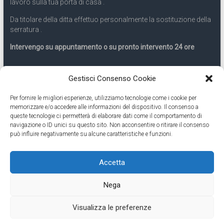
lavoro sulla tua porta di casa .
Da titolare della ditta effettuo personalmente la sostituzione della
serratura .
Intervengo su appuntamento o su pronto intervento 24 ore
Servizio 24 ore
Gestisci Consenso Cookie
Per fornire le migliori esperienze, utilizziamo tecnologie come i cookie per
Cell
331.9899963
memorizzare e/o accedere alle informazioni del dispositivo. Il consenso a
queste tecnologie ci permetterà di elaborare dati come il comportamento di
navigazione o ID unici su questo sito. Non acconsentire o ritirare il consenso
Eseguiamo anche lavori di apertura porte pronto intervento 24
può influire negativamente su alcune caratteristiche e funzioni.
ore
Accetta
Copyright © 2026
Cambio Serratura Torino
. Tutti i diritti riservati.
Nega
Theme:
Accelerate
by ThemeGrill. Powered by
WordPress
.
Contatti Cambio Serratura Torino – Sostituzione serrature 24h
Fabbro
Visualizza le preferenze
Torino