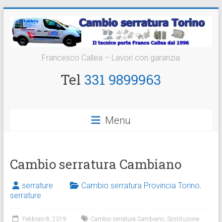
Vai
al
contenuto
Cambio
Francesco Callea – Lavori con garanzia
Serratura
Tel
331 9899963
Torino
Sostituzione
Menu
24
ore
Cambio serratura Cambiano
serrature
Cambio serratura Provincia Torino
,
serrature
Febbraio 8, 2019
Cambio serratura Cambiano
,
Sostituzione