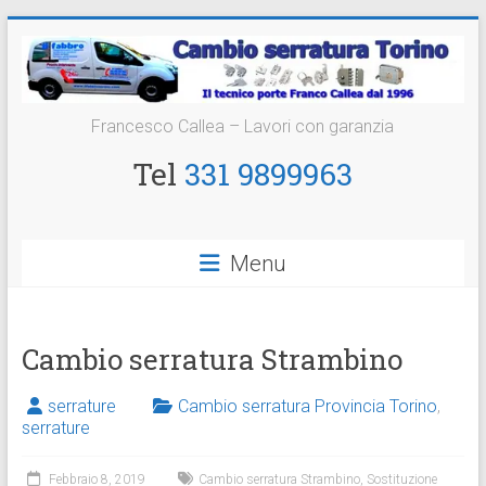
Vai
al
contenuto
Cambio
Francesco Callea – Lavori con garanzia
Serratura
Tel
331 9899963
Torino
Sostituzione
Menu
24
ore
Cambio serratura Strambino
serrature
Cambio serratura Provincia Torino
,
serrature
Febbraio 8, 2019
Cambio serratura Strambino
,
Sostituzione