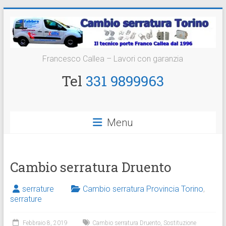
Vai
al
contenuto
Cambio
Francesco Callea – Lavori con garanzia
Serratura
Tel
331 9899963
Torino
Sostituzione
Menu
24
ore
Cambio serratura Druento
serrature
Cambio serratura Provincia Torino
,
serrature
Febbraio 8, 2019
Cambio serratura Druento
,
Sostituzione