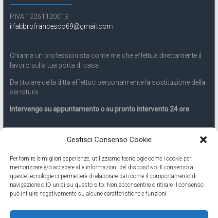
P.IVA 12261120013
ilfabbrofrancesco69@gmail.com
Chiama un professionista come me che effettua direttamente il
lavoro sulla tua porta di casa .
Da titolare della ditta effettuo personalmente la sostituzione della
serratura .
Intervengo su appuntamento o su pronto intervento 24 ore
Servizio 24 ore
Gestisci Consenso Cookie
Per fornire le migliori esperienze, utilizziamo tecnologie come i cookie per
Cell
331.9899963
memorizzare e/o accedere alle informazioni del dispositivo. Il consenso a
queste tecnologie ci permetterà di elaborare dati come il comportamento di
navigazione o ID unici su questo sito. Non acconsentire o ritirare il consenso
Eseguiamo anche lavori di apertura porte pronto intervento 24
può influire negativamente su alcune caratteristiche e funzioni.
ore