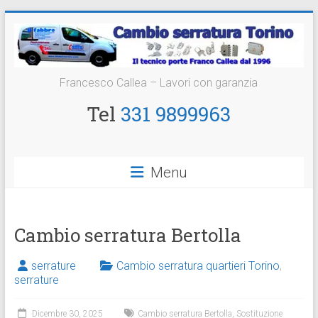
Vai
al
contenuto
Cambio
Francesco Callea – Lavori con garanzia
Serratura
Tel
331 9899963
Torino
Sostituzione
Menu
24
ore
Cambio serratura Bertolla
serrature
Cambio serratura quartieri Torino
,
serrature
Dicembre 30, 2025
Cambio serratura Bertolla
,
Sostituzione