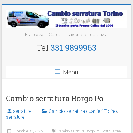
Vai
al
contenuto
Cambio
Francesco Callea – Lavori con garanzia
Serratura
Tel
331 9899963
Torino
Sostituzione
Menu
24
ore
Cambio serratura Borgo Po
serrature
Cambio serratura quartieri Torino
,
serrature
Dicembre 30, 2025
Cambio serratura Borgo Po
,
Sostituzione