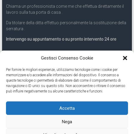
Chiama un professionista come me che effettua direttamente il
lavoro sulla tua porta di casa .
Da titolare della ditta effettuo personalmente la sostituzione della
serratura .
Intervengo su appuntamento o su pronto intervento 24 ore
Servizio 24 ore
Gestisci Consenso Cookie
Per fornire le migliori esperienze, utilizziamo tecnologie come i cookie per
Cell
331.9899963
memorizzare e/o accedere alle informazioni del dispositivo. Il consenso a
queste tecnologie ci permetterà di elaborare dati come il comportamento di
navigazione o ID unici su questo sito. Non acconsentire o ritirare il consenso
Eseguiamo anche lavori di apertura porte pronto intervento 24
può influire negativamente su alcune caratteristiche e funzioni.
ore
Accetta
Copyright © 2026
Cambio Serratura Torino
. Tutti i diritti riservati.
Nega
Theme:
Accelerate
by ThemeGrill. Powered by
WordPress
.
Contatti Cambio Serratura Torino – Sostituzione serrature 24h
Fabbro