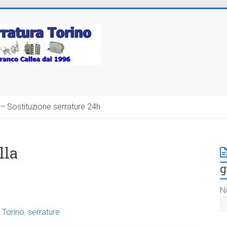
– Sostituzione serrature 24h
lla
g
N
 Torino
,
serrature