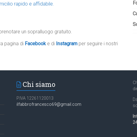
F
icilio rapido e affidabile.
C
So
renotare un sopralluogo gratuito.
tra pagina di
Facebook
e di
Instagram
per seguire i nostri
Chi siamo
Ch
di
P.IVA 12261120013
Da
ilfabbrofrancesco69@gmail.com
so
In
24