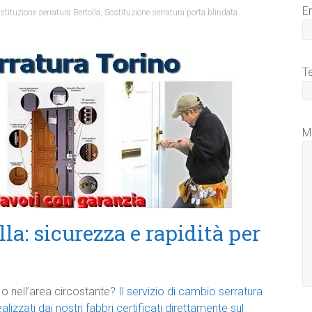
E
stituzione serratura Bertolla
,
Sostituzione serratura porta blindata
T
M
la: sicurezza e rapidità per
 o nell’area circostante?
Il servizio di cambio serratura
ealizzati dai nostri fabbri certificati direttamente sul