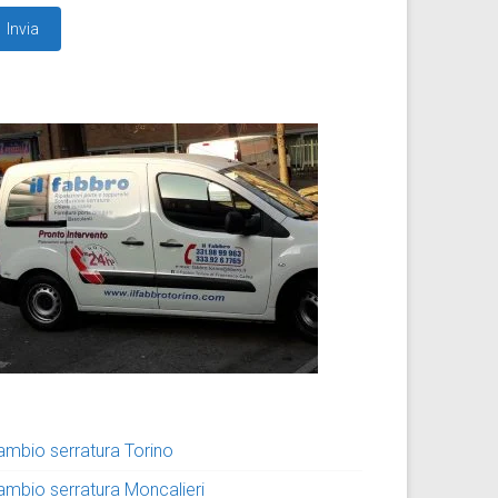
ambio serratura Torino
ambio serratura Moncalieri