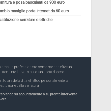
ornitura e posa basculanti da 900 euro
ambio maniglie porte internet da 60 euro
stituzione serrature elettriche
iama un professionista come me che effettua
rettamente il lavoro sulla tua porta di casa .
 titolare della ditta effettuo personalmente la
stituzione della serratura .
tervengo su appuntamento o su pronto intervento
 ore