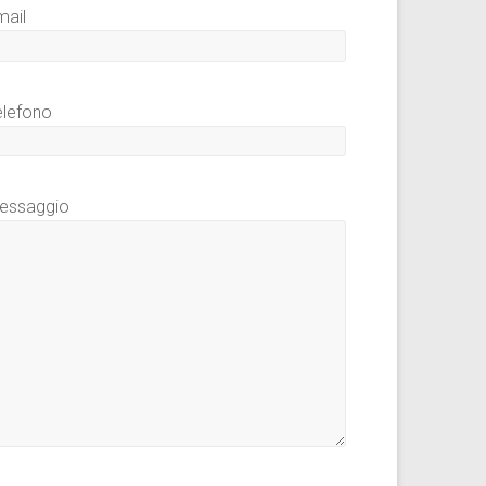
mail
elefono
essaggio