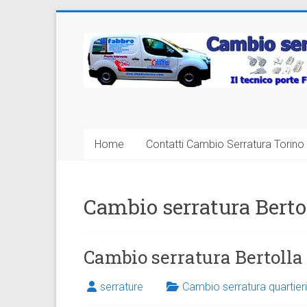
Vai
al
Cambio
contenuto
Serratura
Torino
Sostituzione
Home
Contatti Cambio Serratura Torino 
24
ore
Cambio serratura Berto
Cambio serratura Bertolla
serrature
Cambio serratura quartieri