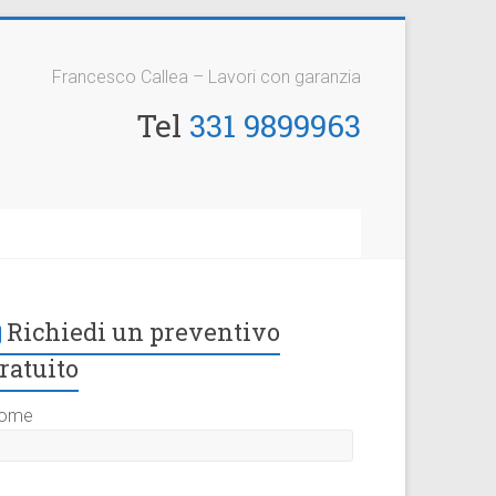
Francesco Callea – Lavori con garanzia
Tel
331 9899963
Richiedi un preventivo
ratuito
ome