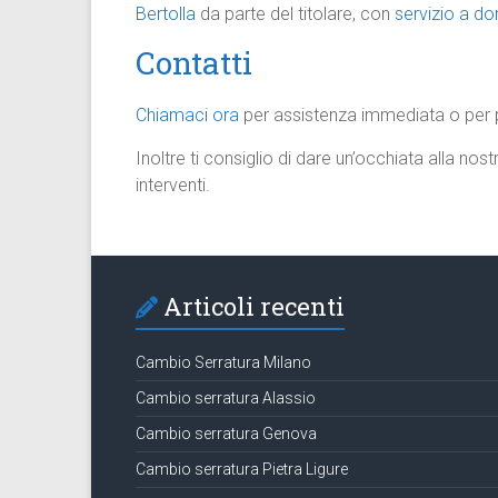
Bertolla
da parte del titolare, con
servizio a dom
Contatti
Chiamaci ora
per assistenza immediata o per p
Inoltre ti consiglio di dare un’occhiata alla nos
interventi.
Articoli recenti
Cambio Serratura Milano
Cambio serratura Alassio
Cambio serratura Genova
Cambio serratura Pietra Ligure