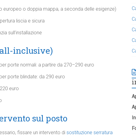
C
ndro europeo o doppia mappa, a seconda delle esigenze)
C
ertura liscia e sicura
C
ia sull’installazione
C
 all-inclusive)
C
per porte normali: a partire da 270–290 euro
per porte blindate: da 290 euro
i
 220 euro
Ap
o
A
tervento sul posto
In
Fo
ssario, fissare un intervento di
sostituzione serratura