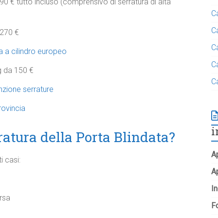
90 € tutto incluso (comprensivo di serratura di alta
C
C
 270 €
C
 a cilindro europeo
C
g da 150 €
C
nzione serrature
rovincia
i
atura della Porta Blindata?
Ap
 casi:
A
In
rsa
Fo