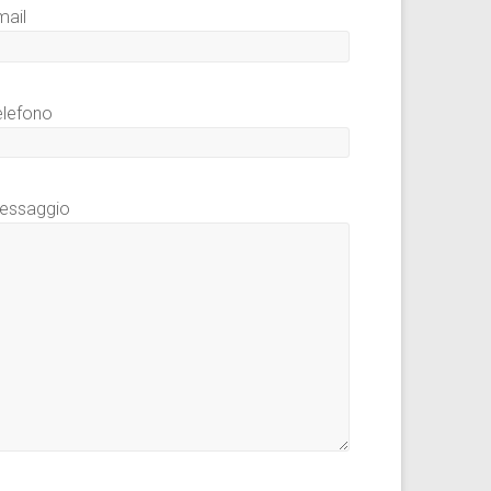
mail
elefono
essaggio