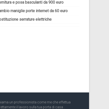
ornitura e posa basculanti da 900 euro
ambio maniglie porte internet da 60 euro
stituzione serrature elettriche
iama un professionista come me che effettua
rettamente il lavoro sulla tua porta di casa .