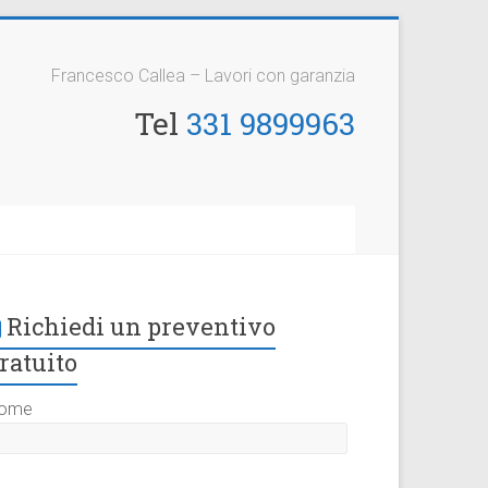
Francesco Callea – Lavori con garanzia
Tel
331 9899963
Richiedi un preventivo
ratuito
ome