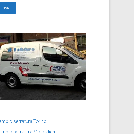
ambio serratura Torino
ambio serratura Moncalieri