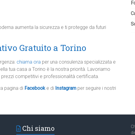
F
C
So
derna aumenta la sicurezza e ti protegge da futuri
tivo Gratuito a Torino
ergenza:
chiama ora
per una consulenza specializzata e
ella tua casa a Torino è la nostra priorità. Lavoriamo
prezzi competitivi e professionalità certificata.
tra pagina di
Facebook
e di
Instagram
per seguire i nostri
Chi siamo
Ch
di