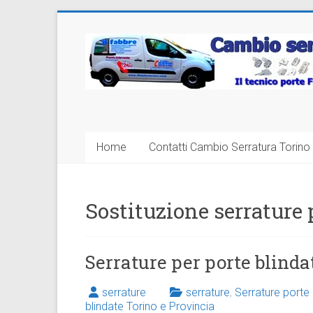
Vai
al
Cambio
contenuto
Serratura
Torino
Sostituzione
Home
Contatti Cambio Serratura Torino 
24
ore
Sostituzione serrature 
Serrature per porte blinda
serrature
serrature
,
Serrature porte 
blindate Torino e Provincia