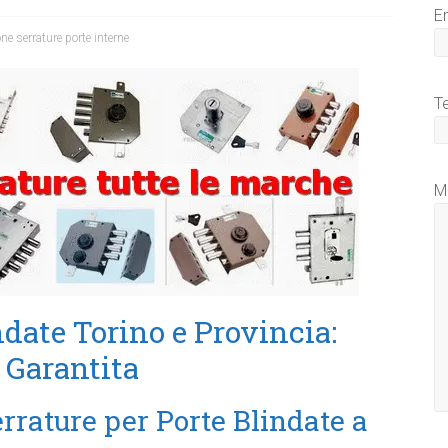
E
ne serrature porte interne
T
M
ndate Torino e Provincia:
à Garantita
rrature per Porte Blindate a