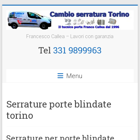
Vai
al
contenuto
Cambio
Francesco Callea – Lavori con garanzia
Serratura
Tel
331 9899963
Torino
Sostituzione
Menu
24
ore
Serrature porte blindate
torino
Serrature per porte blindate