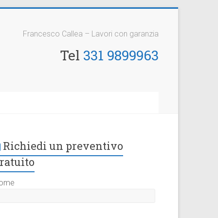
Francesco Callea – Lavori con garanzia
Tel
331 9899963
Richiedi un preventivo
ratuito
ome