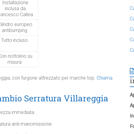
Installazione
C
inclusa da
rancesco Callea
C
Cilindro europeo
C
antibumping
C
Tutto incluso
C
Con nottolino su
misura
reggia, con furgone attrezzato per marche top.
Chiama
i
Ap
mbio Serratura Villareggia
A
curezza immediata.
In
rratura anti-manomissione.
Fo