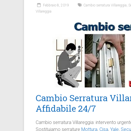
Febbraio 8, 2019
Cambio serratura Villareggia
,
S
Villareggia
Cambio Serratura Villar
Affidabile 24/7
Cambio serratura Villareggia: intervento urgen
Sostituiamo serrature
Mottura
,
Cisa
,
Yale
,
Sec