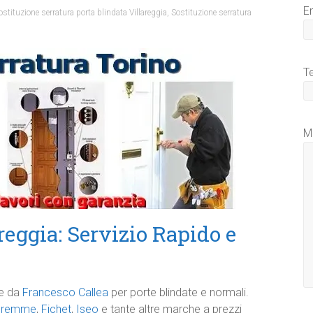
E
ostituzione serratura porta blindata Villareggia
,
Sostituzione serratura
T
M
eggia: Servizio Rapido e
te da
Francesco Callea
per porte blindate e normali.
uremme
,
Fichet
,
Iseo
e tante altre marche a prezzi