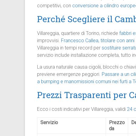
competitivi, con
conversione a cilindro europ
Perché Scegliere il Camb
Villareggia, quartiere di Torino, richiede
fabbri e
improvvisi.
Francesco Callea, titolare con anni
Villareggia in tempi record per
sostituire serra
servizio include installazione completa, tutto inc
La usura naturale causa cigolii, blocchi o chiavi
previene emergenze peggiori.
Passare a un cil
a bumping e manomissioni comuni nei furti a T
Prezzi Trasparenti per 
Ecco i costi indicativi per Villareggia, validi
24 o
Servizio
Prezzo
De
da