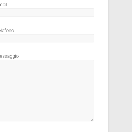
mail
elefono
essaggio