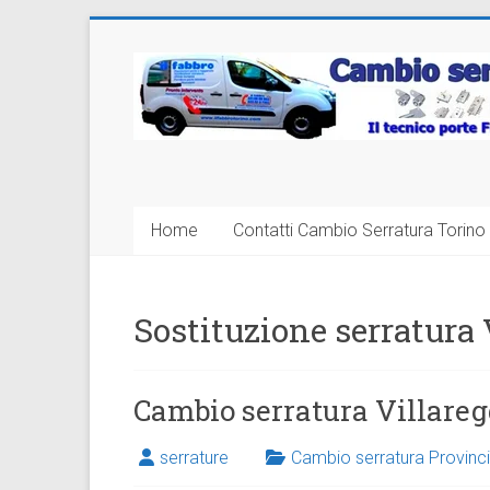
Vai
al
Cambio
contenuto
Serratura
Torino
Sostituzione
Home
Contatti Cambio Serratura Torino 
24
ore
Sostituzione serratura 
Cambio serratura Villareg
serrature
Cambio serratura Provinci