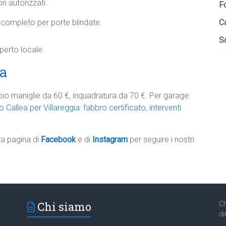
on autorizzati.
F
 completo per porte blindate.
C
So
sperto locale.
ia
o maniglie da 60 €, inquadratura da 70 €. Per garage:
 Callea per Villareggia
:
fabbro certificato, interventi
tra pagina di
Facebook
e di
Instagram
per seguire i nostri
Chi siamo
Ch
di