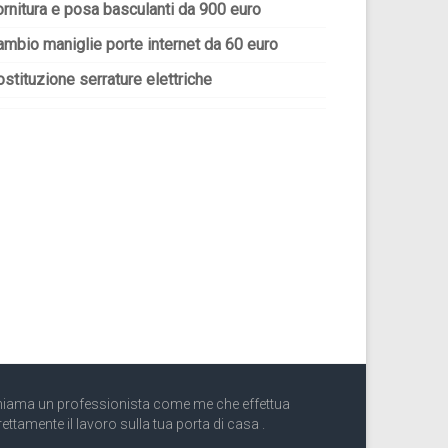
ornitura e posa basculanti da 900 euro
ambio maniglie porte internet da 60 euro
stituzione serrature elettriche
iama un professionista come me che effettua
rettamente il lavoro sulla tua porta di casa .