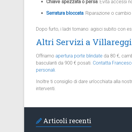
Chiave spezzata o persa
: Evita accessi n
Serratura bloccata
: Riparazione o cambio
Dopo furto, i ladri tornano: agisci subito con e
Altri Servizi a Villaregg
Offriamo
apertura porte blindate
da 80 €, cambi
basculanti da 900 € posati.
Contatta Francesco
personali.
Inoltre ti consiglio di dare un’occhiata alla nos
interventi.​
Articoli recenti