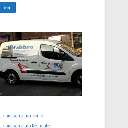
ambio serratura Torino
ambio serratura Moncalieri