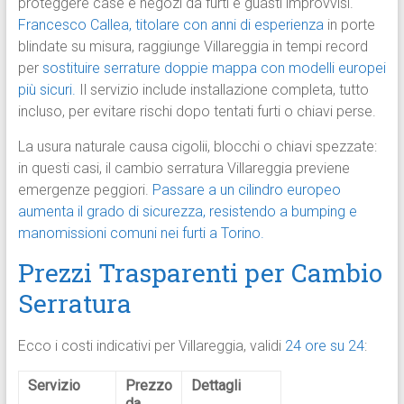
proteggere case e negozi da furti e guasti improvvisi.
Francesco Callea, titolare con anni di esperienza
in porte
blindate su misura, raggiunge Villareggia in tempi record
per
sostituire serrature doppie mappa con modelli europei
più sicuri.
Il servizio include installazione completa, tutto
incluso, per evitare rischi dopo tentati furti o chiavi perse.
La usura naturale causa cigolii, blocchi o chiavi spezzate:
in questi casi, il cambio serratura Villareggia previene
emergenze peggiori.
Passare a un cilindro europeo
aumenta il grado di sicurezza, resistendo a bumping e
manomissioni comuni nei furti a Torino.
Prezzi Trasparenti per Cambio
Serratura
Ecco i costi indicativi per Villareggia, validi
24 ore su 24
:
Servizio
Prezzo
Dettagli
da