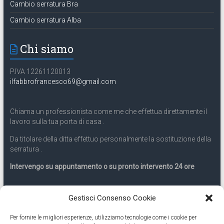
Cambio serratura Bra
Cambio serratura Alba
Chi siamo
P.IVA 12261120013
ilfabbrofrancesco69@gmail.com
Chiama un professionista come me che effettua direttamente il
lavoro sulla tua porta di casa .
Da titolare della ditta effettuo personalmente la sostituzione della
serratura .
Intervengo su appuntamento o su pronto intervento 24 ore
Servizio 24 ore
Gestisci Consenso Cookie
Per fornire le migliori esperienze, utilizziamo tecnologie come i cookie per