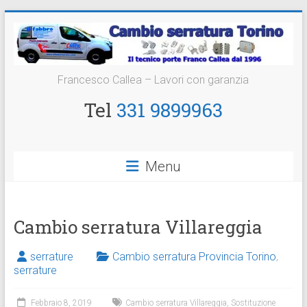
Vai
al
contenuto
Cambio
Francesco Callea – Lavori con garanzia
Serratura
Tel
331 9899963
Torino
Sostituzione
Menu
24
ore
Cambio serratura Villareggia
serrature
Cambio serratura Provincia Torino
,
serrature
Febbraio 8, 2019
Cambio serratura Villareggia
,
Sostituzione