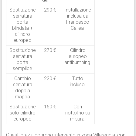
Sostituzione
290 €
Installazione
serratura
inclusa da
porta
Francesco
blindata +
Callea
cilindro
europeo
Sostituzione
270 €
Cilindro
serratura
europeo
porta
antibumping
semplice
Cambio
220 €
Tutto
serratura
incluso
doppia
mappa
Sostituzione
150 €
Con
solo cilindro
nottolino su
europeo
misura
Questi prezzi coprono intervento in zona Villareggia, con