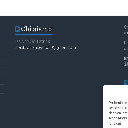
Chi siamo
Ch
di
P.IVA 12261120013
Da
ilfabbrofrancesco69@gmail.com
so
In
24
Per fornire l
accedere alle
Es
elaborare da
in
acconsentire 
funzioni.