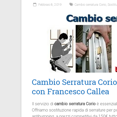
Febbraio 8, 2019
Cambio serratura Corio
,
Sostit
Cambio Serratura Corio 
con Francesco Callea
Il servizio di
cambio serratura Corio
è essenziale
Offriamo sostituzione rapida di serrature per por
antibumping, a prezzi competitivi da 150€ tutt