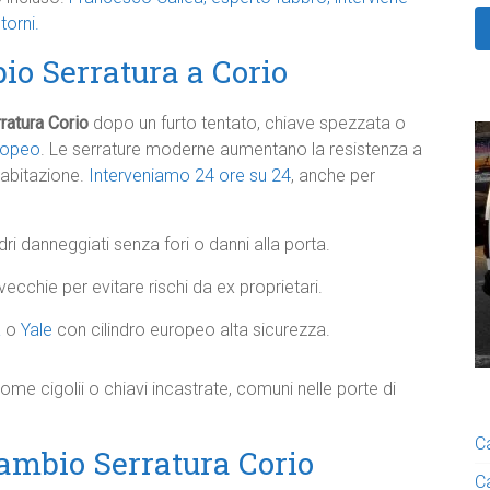
torni.
io Serratura a Corio
ratura Corio
dopo un furto tentato, chiave spezzata o
ropeo
. Le serrature moderne aumentano la resistenza a
abitazione.
Interveniamo 24 ore su 24
, anche per
ndri danneggiati senza fori o danni alla porta.
cchie per evitare rischi da ex proprietari.
a
o
Yale
con cilindro europeo alta sicurezza.
ome cigolii o chiavi incastrate, comuni nelle porte di
C
Cambio Serratura Corio
C