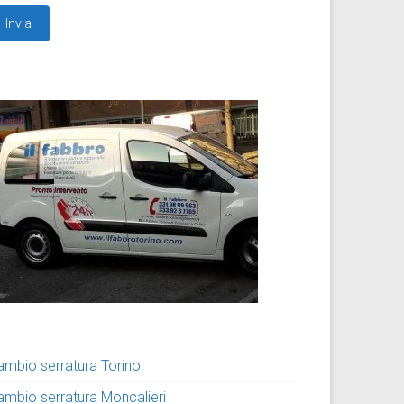
ambio serratura Torino
ambio serratura Moncalieri