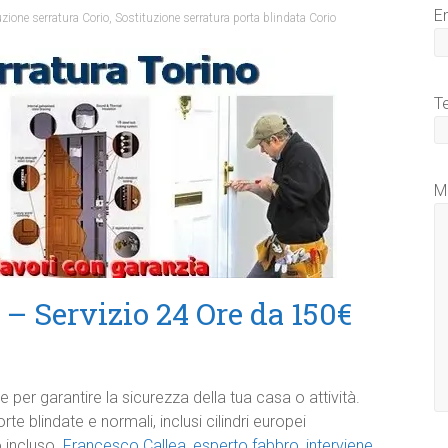
E
uzione serratura Corio
,
Sostituzione serratura porta blindata Corio
T
M
– Servizio 24 Ore da 150€
 per garantire la sicurezza della tua casa o attività.
te blindate e normali, inclusi cilindri europei
o incluso.
Francesco Callea, esperto fabbro, interviene