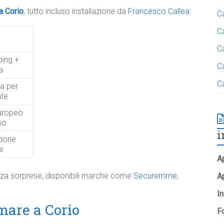
a Corio
, tutto incluso installazione da
Francesco Callea
:
C
C
C
ing +
C
a
C
a per
ate
europeo
so
i
zione
le
Ap
senza sorprese, disponibili marche come
Securemme
,
A
In
mare a Corio
Fo