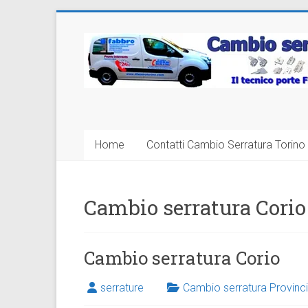
Vai
al
Cambio
contenuto
Serratura
Torino
Sostituzione
Home
Contatti Cambio Serratura Torino 
24
ore
Cambio serratura Corio
Cambio serratura Corio
serrature
Cambio serratura Provinci