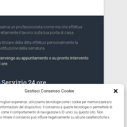
iama un professionista come me che effettua
rettamente il lavoro sulla tua porta di casa .
 titolare della ditta effettuo personalmente la
stituzione della serratura .
tervengo su appuntamento o su pronto intervento
 ore
Servizio 24 ore
Gestisci Consenso Cookie
Cell
331.9899963
e migliori esperienze, utilizziamo tecnologie come i cookie per memorizzare e/o
 informazioni del dispositivo. Il consenso a queste tecnologie ci permetterà di
eguiamo anche lavori di apertura porte pronto
ti come il comportamento di navigazione o ID unici su questo sito. Non
tervento 24 ore
o ritirare il consenso può influire negativamente su alcune caratteristiche e