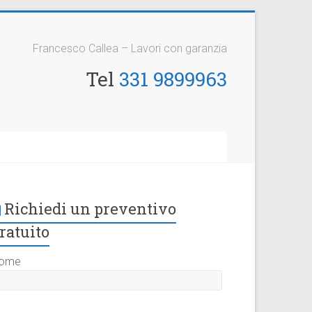
Francesco Callea – Lavori con garanzia
Tel
331 9899963
Richiedi un preventivo
ratuito
ome