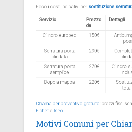
Ecco i costi indicativi per
sostituzione serratur
Servizio
Prezzo
Dettagli
da
Cilindro europeo
150€
Antibump
pos
Serratura porta
290€
Complet
blindata
blind
Serratura porta
270€
Cilindro 
semplice
inclu
Doppia mappa
220€
Sostitu
tota
Chiama per preventivo gratuito
: prezzi fissi 
Fichet
e
Iseo
.
Motivi Comuni per Chia