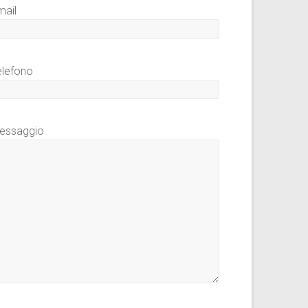
mail
elefono
essaggio