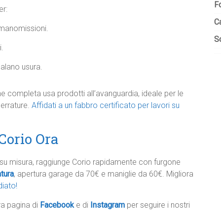
F
er:
C
 manomissioni.
So
i.
nalano usura.
ione completa usa prodotti all’avanguardia, ideale per le
serrature.
Affidati a un fabbro certificato per lavori su
 Corio Ora
te su misura, raggiunge Corio rapidamente con furgone
tura
, apertura garage da 70€ e maniglie da 60€. Migliora
iato!
tra pagina di
Facebook
e di
Instagram
per seguire i nostri