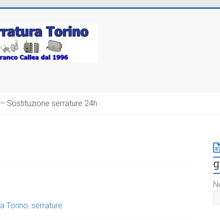
– Sostituzione serrature 24h
g
N
a Torino
,
serrature