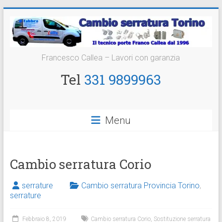
Vai
al
contenuto
Cambio
Francesco Callea – Lavori con garanzia
Serratura
Tel
331 9899963
Torino
Sostituzione
Menu
24
ore
Cambio serratura Corio
serrature
Cambio serratura Provincia Torino
,
serrature
Febbraio 8, 2019
Cambio serratura Corio
,
Sostituzione serratura