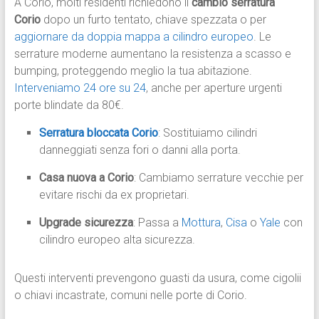
A Corio, molti residenti richiedono il
cambio serratura
Corio
dopo un furto tentato, chiave spezzata o per
aggiornare da doppia mappa a cilindro europeo
. Le
serrature moderne aumentano la resistenza a scasso e
bumping, proteggendo meglio la tua abitazione.
Interveniamo 24 ore su 24
, anche per aperture urgenti
porte blindate da 80€.
Serratura bloccata Corio
: Sostituiamo cilindri
danneggiati senza fori o danni alla porta.
Casa nuova a Corio
: Cambiamo serrature vecchie per
evitare rischi da ex proprietari.
Upgrade sicurezza
: Passa a
Mottura
,
Cisa
o
Yale
con
cilindro europeo alta sicurezza.
Questi interventi prevengono guasti da usura, come cigolii
o chiavi incastrate, comuni nelle porte di Corio.