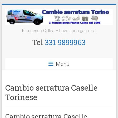
Vai
al
contenuto
Cambio
Francesco Callea – Lavori con garanzia
Serratura
Tel
331 9899963
Torino
Sostituzione
Menu
24
ore
Cambio serratura Caselle
Torinese
Cambio serratura Caselle