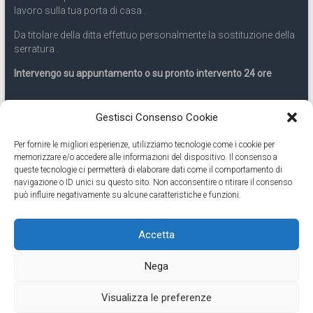
lavoro sulla tua porta di casa .
Da titolare della ditta effettuo personalmente la sostituzione della
serratura .
Intervengo su appuntamento o su pronto intervento 24 ore
Servizio 24 ore
Gestisci Consenso Cookie
Per fornire le migliori esperienze, utilizziamo tecnologie come i cookie per
Cell
331.9899963
memorizzare e/o accedere alle informazioni del dispositivo. Il consenso a
queste tecnologie ci permetterà di elaborare dati come il comportamento di
navigazione o ID unici su questo sito. Non acconsentire o ritirare il consenso
Eseguiamo anche lavori di apertura porte pronto intervento 24
può influire negativamente su alcune caratteristiche e funzioni.
ore
Accetta
Copyright © 2026
Cambio Serratura Torino
. Tutti i diritti riservati.
Nega
Theme:
Accelerate
by ThemeGrill. Powered by
WordPress
.
Contatti Cambio Serratura Torino – Sostituzione serrature 24h
Fabbro
Visualizza le preferenze
Torino