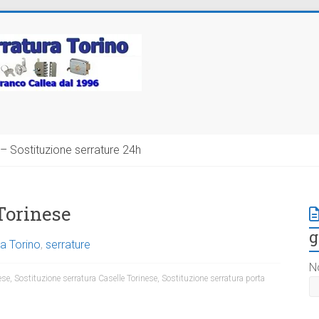
– Sostituzione serrature 24h
Torinese
g
a Torino
,
serrature
N
ese
,
Sostituzione serratura Caselle Torinese
,
Sostituzione serratura porta