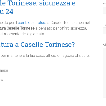
e Torinese: sicurezza e
E
su 24
pido per il
cambio serratura
a Caselle Torinese, sei nel
T
tura Caselle Torinese
è pensato per offrirti sicurezza,
iasi momento della giornata.
atura a Caselle Torinese?
M
er mantenere la tua casa, ufficio o negozio al sicuro.
:
inese
ra