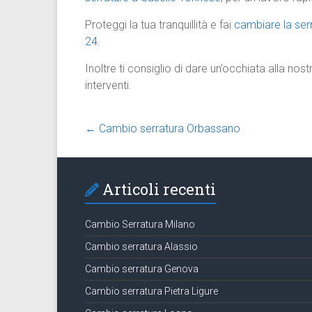
Proteggi la tua tranquillità e fai
cambiare la ser
24
.
Inoltre ti consiglio di dare un’occhiata alla nos
interventi.
←
Cambio serratura Orbassano
Articoli recenti
Cambio Serratura Milano
Cambio serratura Alassio
Cambio serratura Genova
Cambio serratura Pietra Ligure