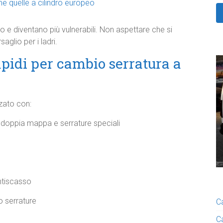
e quelle a cilindro europeo
o e diventano più vulnerabili. Non aspettare che si
aglio per i ladri.
apidi per cambio serratura a
zato con:
, doppia mappa e serrature speciali
antiscasso
 serrature
C
C