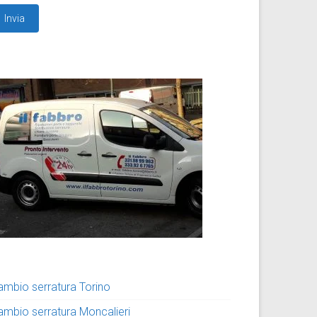
ambio serratura Torino
ambio serratura Moncalieri