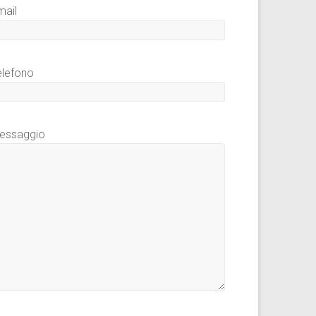
mail
elefono
essaggio