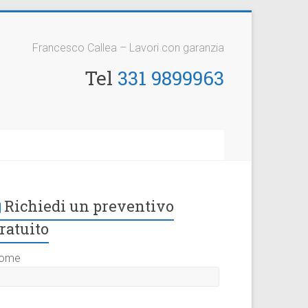
Francesco Callea – Lavori con garanzia
Tel
331 9899963
Richiedi un preventivo
ratuito
ome