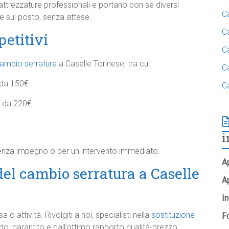
ttrezzature professionali e portano con sé diversi
C
ne sul posto, senza attese.
C
petitivi
C
ambio serratura
a Caselle Torinese, tra cui:
C
 da 150€
C
e da 220€
i
senza impegno o per un intervento immediato.
Ap
 del cambio serratura a Caselle
A
In
o attività. Rivolgiti a noi, specialisti nella
sostituzione
Fo
ido, garantito e dall’ottimo rapporto qualità-prezzo.