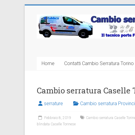
Vai
al
Cambio
contenuto
Serratura
Torino
Sostituzione
Home
Contatti Cambio Serratura Torino 
24
ore
Cambio serratura Caselle 
serrature
Cambio serratura Provinci
Febbraio 8, 2019
Cambio serratura Caselle Torin
blindata Caselle Torinese