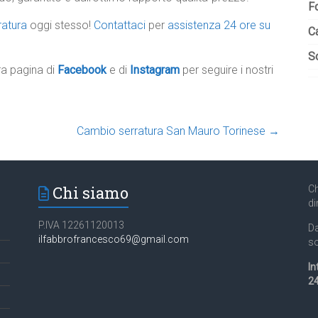
F
ratura
oggi stesso!
Contattaci
per
assistenza 24 ore su
C
So
tra pagina di
Facebook
e di
Instagram
per seguire i nostri
Cambio serratura San Mauro Torinese
→
Chi siamo
Ch
di
P.IVA 12261120013
Da
ilfabbrofrancesco69@gmail.com
so
In
24