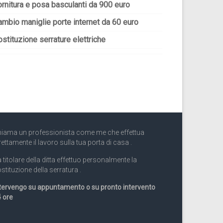
ornitura e posa basculanti da 900 euro
ambio maniglie porte internet da 60 euro
stituzione serrature elettriche
iama un professionista come me che effettua
rettamente il lavoro sulla tua porta di casa .
 titolare della ditta effettuo personalmente la
stituzione della serratura .
tervengo su appuntamento o su pronto intervento
 ore