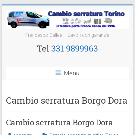
Vai
al
contenuto
Cambio
Francesco Callea – Lavori con garanzia
Serratura
Tel
331 9899963
Torino
Sostituzione
Menu
24
ore
Cambio serratura Borgo Dora
Cambio serratura Borgo Dora