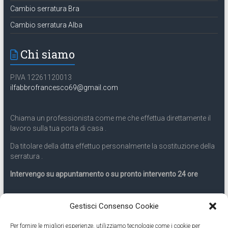
Cambio serratura Bra
Cambio serratura Alba
Chi siamo
P.IVA 12261120013
ilfabbrofrancesco69@gmail.com
Chiama un professionista come me che effettua direttamente il
lavoro sulla tua porta di casa .
Da titolare della ditta effettuo personalmente la sostituzione della
serratura .
Intervengo su appuntamento o su pronto intervento 24 ore
Servizio 24 ore
Gestisci Consenso Cookie
Per fornire le migliori esperienze, utilizziamo tecnologie come i cookie per