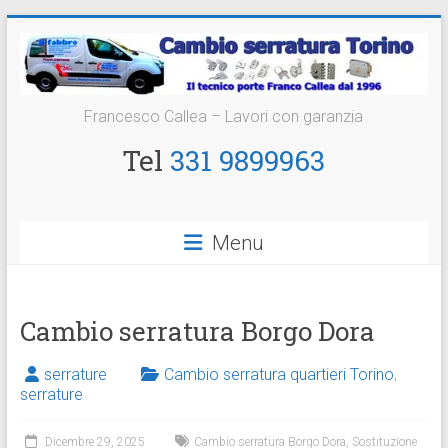
Vai
al
contenuto
Cambio
Francesco Callea – Lavori con garanzia
Serratura
Tel
331 9899963
Torino
Sostituzione
Menu
24
ore
Cambio serratura Borgo Dora
serrature
Cambio serratura quartieri Torino
,
serrature
Dicembre 29, 2025
Cambio serratura Borgo Dora
,
Sostituzione