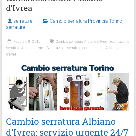
d’Ivrea
serrature
Cambio serratura Provincia Torino
,
serrature
Febbraio 8, 2019
Cambio serratura Albiano d'Ivrea
,
Sostituzione
serratura Albiano d'Ivrea
,
Sostituzione serratura porta blindata Albiano
d'Ivrea
Cambio serratura Albiano
d’Ivrea: servizio urgente 24/7