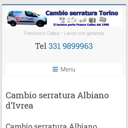
Vai
al
contenuto
Cambio
Francesco Callea – Lavori con garanzia
Serratura
Tel
331 9899963
Torino
Sostituzione
Menu
24
ore
Cambio serratura Albiano
d’Ivrea
Cambio serratura Albiano