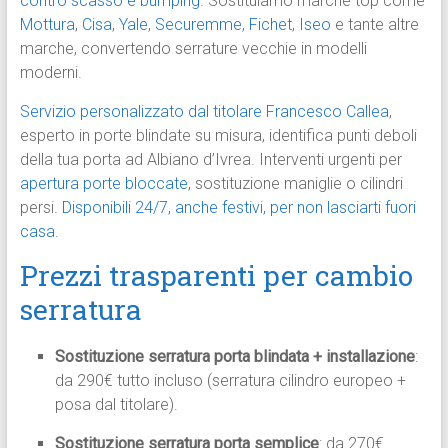
contro scasso e bumping.
Sostituiamo marche top come
Mottura
,
Cisa
,
Yale
,
Securemme
,
Fichet
,
Iseo
e tante altre
marche, convertendo serrature vecchie in modelli
moderni.
Servizio personalizzato dal titolare Francesco Callea
,
esperto in porte blindate su misura, identifica punti deboli
della tua porta ad Albiano d’Ivrea. Interventi urgenti per
apertura porte bloccate
, sostituzione maniglie o cilindri
persi.
Disponibili 24/7, anche festivi, per non lasciarti fuori
casa.
Prezzi trasparenti per cambio
serratura
Sostituzione serratura porta blindata + installazione
:
da 290€ tutto incluso (serratura cilindro europeo +
posa dal titolare).
Sostituzione serratura porta semplice
: da 270€