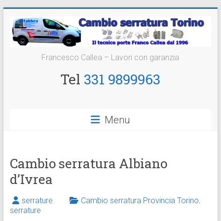
Vai
al
contenuto
Cambio
Francesco Callea – Lavori con garanzia
Serratura
Tel
331 9899963
Torino
Sostituzione
Menu
24
ore
Cambio serratura Albiano
d’Ivrea
serrature
Cambio serratura Provincia Torino
,
serrature