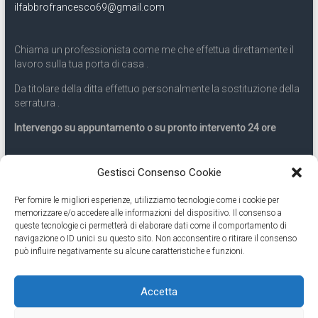
ilfabbrofrancesco69@gmail.com
Chiama un professionista come me che effettua direttamente il
lavoro sulla tua porta di casa .
Da titolare della ditta effettuo personalmente la sostituzione della
serratura .
Intervengo su appuntamento o su pronto intervento 24 ore
Servizio 24 ore
Gestisci Consenso Cookie
Per fornire le migliori esperienze, utilizziamo tecnologie come i cookie per
Cell
331.9899963
memorizzare e/o accedere alle informazioni del dispositivo. Il consenso a
queste tecnologie ci permetterà di elaborare dati come il comportamento di
navigazione o ID unici su questo sito. Non acconsentire o ritirare il consenso
Eseguiamo anche lavori di apertura porte pronto intervento 24
può influire negativamente su alcune caratteristiche e funzioni.
ore
Accetta
Copyright © 2026
Cambio Serratura Torino
. Tutti i diritti riservati.