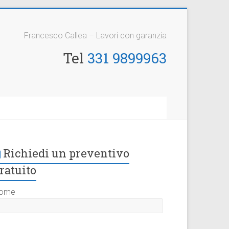
Francesco Callea – Lavori con garanzia
Tel
331 9899963
Richiedi un preventivo
ratuito
ome