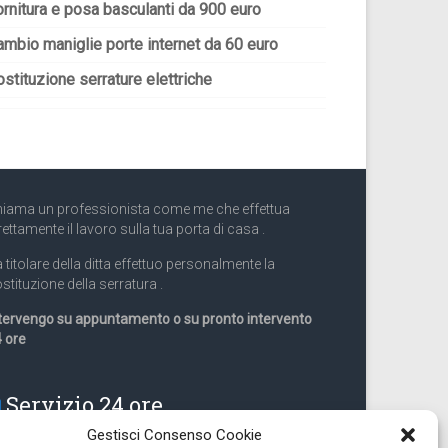
ornitura e posa basculanti da 900 euro
ambio maniglie porte internet da 60 euro
stituzione serrature elettriche
iama un professionista come me che effettua
rettamente il lavoro sulla tua porta di casa .
 titolare della ditta effettuo personalmente la
stituzione della serratura .
tervengo su appuntamento o su pronto intervento
 ore
Servizio 24 ore
Gestisci Consenso Cookie