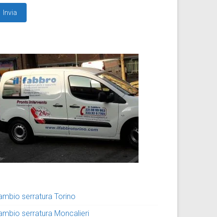
ambio serratura Torino
ambio serratura Moncalieri