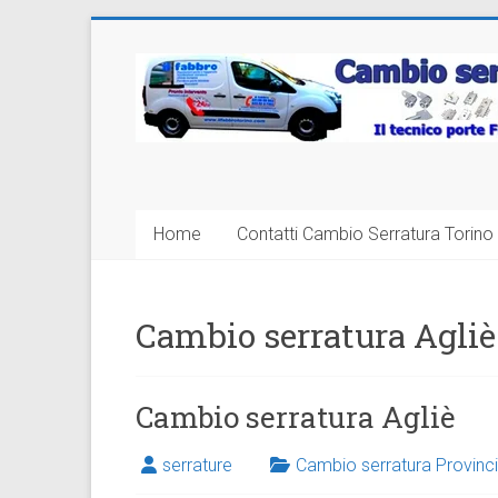
Vai
al
Cambio
contenuto
Serratura
Torino
Sostituzione
Home
Contatti Cambio Serratura Torino 
24
ore
Cambio serratura Agliè
Cambio serratura Agliè
serrature
Cambio serratura Provinci