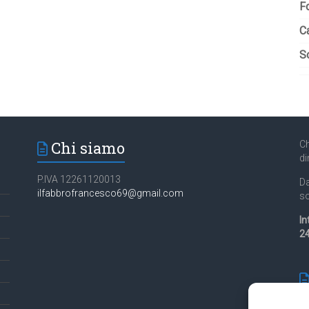
F
C
So
Chi siamo
Ch
di
P.IVA 12261120013
Da
ilfabbrofrancesco69@gmail.com
so
In
24