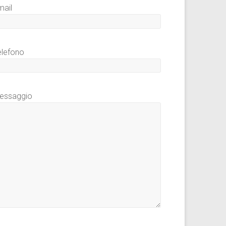
mail
elefono
essaggio