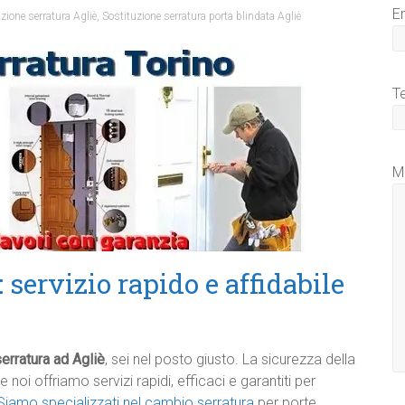
E
zione serratura Agliè
,
Sostituzione serratura porta blindata Agliè
T
M
 servizio rapido e affidabile
erratura ad Agliè
, sei nel posto giusto. La sicurezza della
 noi offriamo servizi rapidi, efficaci e garantiti per
Siamo specializzati nel cambio serratura
per porte