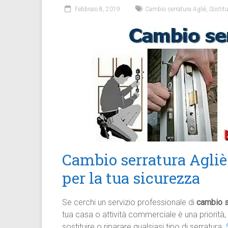
Febbraio 8, 2019
Cambio serratura Agliè
,
Sostitu
Cambio serratura Agliè:
per la tua sicurezza
Se cerchi un servizio professionale di
cambio s
tua casa o attività commerciale è una priorità, e
sostituire o riparare qualsiasi tipo di serratura.