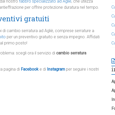
 dal nostro
fabbro specializzato ad Agliè
, che utilizza
C
i antieffrazione per offrire protezione duratura nel tempo.
C
entivi gratuiti
C
 tipi di cambio serratura ad Agliè, comprese serrature a
C
bito
per un preventivo gratuito e senza impegno. Affidati
 al primo posto!
C
oblema: scegli ora il servizio di
cambio serratura
i
tra pagina di
Facebook
e di
Instagram
per seguire i nostri
Ap
A
In
Fo