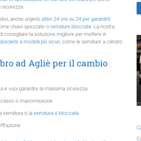
a sicurezza.
tivi, anche urgenti,
attivi 24 ore su 24 per garantirti
me chiavi spezzate o
serrature bloccate
. La nostra
i consigliare la soluzione migliore per mettere in
bsolete a modelli più sicuri
, come le serrature a cilindro
ro ad Agliè per il cambio
sa e vuoi garantire la massima sicurezza
di scasso o manomissione
la serratura o
la serratura è bloccata
 effrazione
C
C