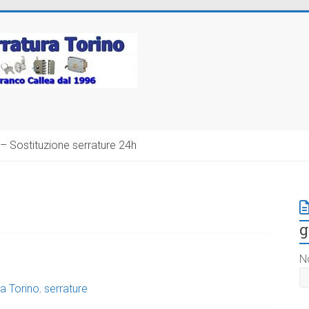
– Sostituzione serrature 24h
g
N
a Torino
,
serrature