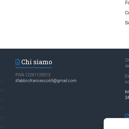
F
C
So
Chi siamo
Ch
di
P.IVA 12261120013
Da
ilfabbrofrancesco69@gmail.com
so
In
24