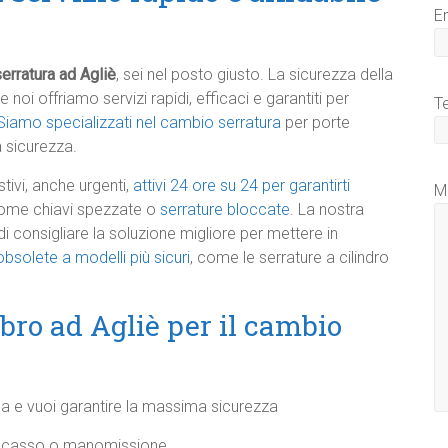
E
erratura ad Agliè
, sei nel posto giusto. La sicurezza della
 noi offriamo servizi rapidi, efficaci e garantiti per
T
Siamo specializzati nel cambio serratura
per porte
a sicurezza.
tivi, anche urgenti,
attivi 24 ore su 24 per garantirti
M
me chiavi spezzate o
serrature bloccate
. La nostra
i consigliare la soluzione migliore per mettere in
bsolete a modelli più sicuri
, come le serrature a cilindro
ro ad Agliè per il cambio
sa e vuoi garantire la massima sicurezza
di scasso o manomissione