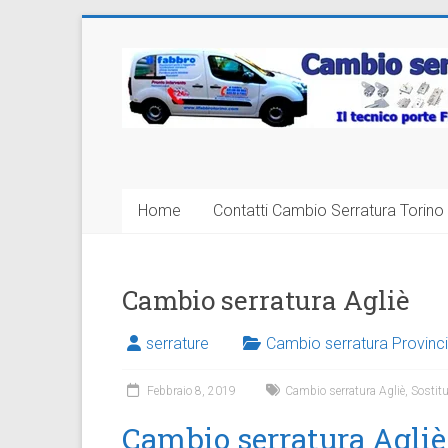
Vai
al
Cambio
contenuto
Serratura
Torino
Sostituzione
Home
Contatti Cambio Serratura Torino 
24
ore
Cambio serratura Agliè
serrature
Cambio serratura Provinci
Febbraio 8, 2019
Cambio serratura Agliè
,
Sostitu
Cambio serratura Agliè: