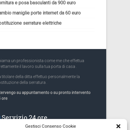
ornitura e posa basculanti da 900 euro
ambio maniglie porte internet da 60 euro
stituzione serrature elettriche
iama un professionista come me che effettua
rettamente il lavoro sulla tua porta di casa .
 titolare della ditta effettuo personalmente la
stituzione della serratura .
tervengo su appuntamento o su pronto intervento
 ore
Servizio 24 ore
Gestisci Consenso Cookie