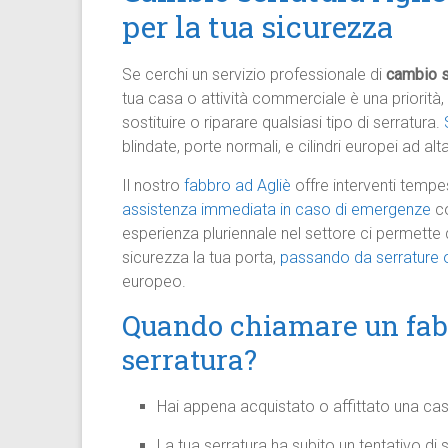
per la tua sicurezza
Se cerchi un servizio professionale di
cambio s
tua casa o attività commerciale è una priorità, e
sostituire o riparare qualsiasi tipo di serratura.
blindate, porte normali, e cilindri europei ad alt
Il nostro
fabbro ad Agliè
offre interventi tempes
assistenza immediata in caso di emergenze
co
esperienza pluriennale nel settore ci permette d
sicurezza la tua porta,
passando da serrature o
europeo.
Quando chiamare un fabb
serratura?
Hai appena acquistato o affittato una ca
La tua serratura ha subito un tentativo 