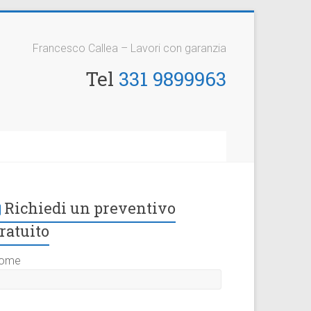
Francesco Callea – Lavori con garanzia
Tel
331 9899963
Richiedi un preventivo
ratuito
ome