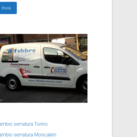
ambio serratura Torino
ambio serratura Moncalieri