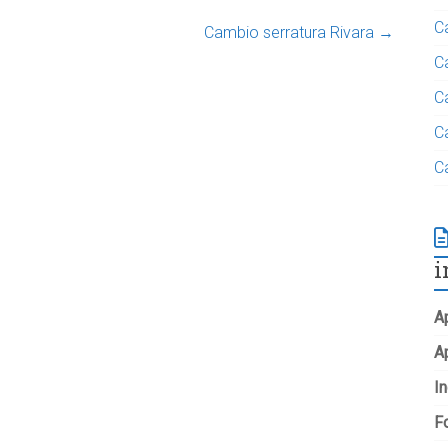
C
Cambio serratura Rivara
→
C
C
C
C
i
Ap
A
In
Fo