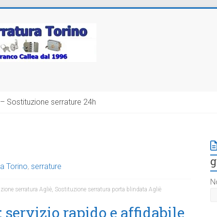
– Sostituzione serrature 24h
g
a Torino
,
serrature
N
zione serratura Agliè
,
Sostituzione serratura porta blindata Agliè
 servizio rapido e affidabile