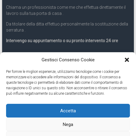
Chiama un professionista come me che effettua direttamente il
lavoro sulla tua porta di casa .
Da titolare della ditta effettuo personalmente la sostituzione della
serratura .
Intervengo su appuntamento o su pronto intervento 24 ore
Servizio 24 ore
Gestisci Consenso Cookie
Per fornire le migliori esperienze, utilizziamo tecnologie come i cookie per
Cell
331.9899963
memorizzare e/o accedere alle informazioni del dispositivo. Il consenso a
queste tecnologie ci permetterà di elaborare dati come il comportamento di
navigazione o ID unici su questo sito. Non acconsentire o ritirare il consenso
Eseguiamo anche lavori di apertura porte pronto intervento 24
può influire negativamente su alcune caratteristiche e funzioni.
ore
Accetta
Copyright © 2026
Cambio Serratura Torino
. Tutti i diritti riservati.
Nega
Theme:
Accelerate
by ThemeGrill. Powered by
WordPress
.
Contatti Cambio Serratura Torino – Sostituzione serrature 24h
Fabbro